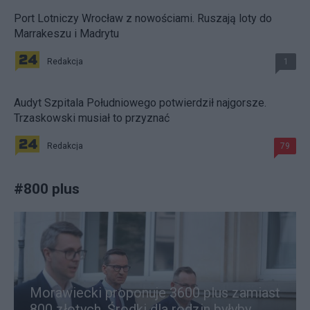
Port Lotniczy Wrocław z nowościami. Ruszają loty do
Marrakeszu i Madrytu
Redakcja
1
Audyt Szpitala Południowego potwierdził najgorsze.
Trzaskowski musiał to przyznać
Redakcja
79
#
800 plus
Morawiecki proponuje 3600 plus zamiast
800 złotych. Środki dla rodzin byłyby