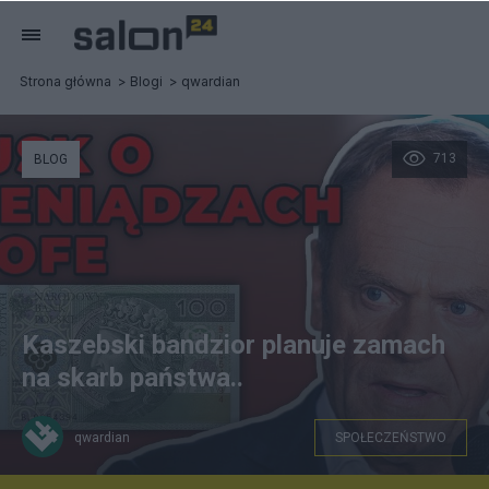
Strona główna
Blogi
qwardian
713
BLOG
Kaszebski bandzior planuje zamach
na skarb państwa..
qwardian
SPOŁECZEŃSTWO
You Tube