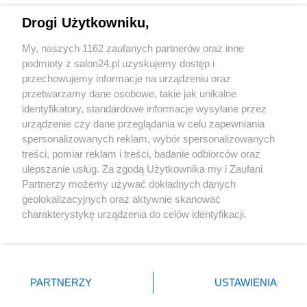
Drogi Użytkowniku,
Sport
My, naszych 1162 zaufanych partnerów oraz inne
podmioty z salon24.pl uzyskujemy dostęp i
Społeczeństwo
przechowujemy informacje na urządzeniu oraz
przetwarzamy dane osobowe, takie jak unikalne
Kultura
identyfikatory, standardowe informacje wysyłane przez
urządzenie czy dane przeglądania w celu zapewniania
spersonalizowanych reklam, wybór spersonalizowanych
treści, pomiar reklam i treści, badanie odbiorców oraz
ulepszanie usług. Za zgodą Użytkownika my i Zaufani
X
Facebook
Instagram
Youtube
Partnerzy możemy używać dokładnych danych
geolokalizacyjnych oraz aktywnie skanować
charakterystykę urządzenia do celów identyfikacji.
Web Content Media sp. z o. o. © 2022
Ponieważ cenimy Twoją prywatność, prosimy o zgodę na
korzystanie z tych technologii poprzez kliknięcie
„Akceptuję”. Zgoda jest dobrowolna i zawsze możesz ją
Pomoc
O nas
Praca
Reklama
Kontakt
zmienić/wycofać klikając przycisk ustawień prywatności
PARTNERZY
USTAWIENIA
znajdujący się w lewym dolnym rogu strony
. Niektóre
rodzaje przetwarzania danych nie wymagają zgody