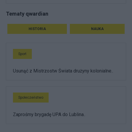
Tematy qwardian
HISTORIA
NAUKA
Sport
Usunąć z Mistrzostw Świata drużyny kolonialne..
Społeczeństwo
Zaprośmy brygadę UPA do Lublina..