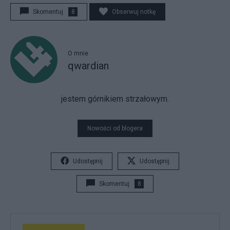
Skomentuj
8
Obserwuj notkę
O mnie
qwardian
jestem górnikiem strzałowym.
Nowości od blogera
Udostępnij
Udostępnij
Skomentuj
8