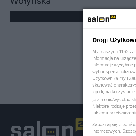
Wołyńska
« W
Drogi Użytkow
My, naszych 1162 zau
informacje na urządze
informacje wysyłane 
wybór spersonalizowan
Użytkownika my i Zau
skanować charakterys
zgodę na korzystanie 
ją zmienić/wycofać kl
Niektóre rodzaje prz
takiemu przetwarzaniu
Zapoznaj się z poniż
internetowych. Szcze