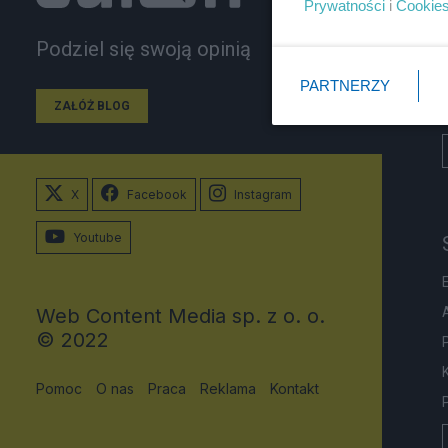
Prywatności
i
Cookie
Podziel się swoją opinią
PARTNERZY
ZAŁÓŻ BLOG
X
Facebook
Instagram
Youtube
Web Content Media sp. z o. o.
© 2022
Pomoc
O nas
Praca
Reklama
Kontakt