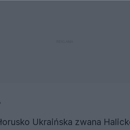
n
łorusko Ukraińska zwana Halic