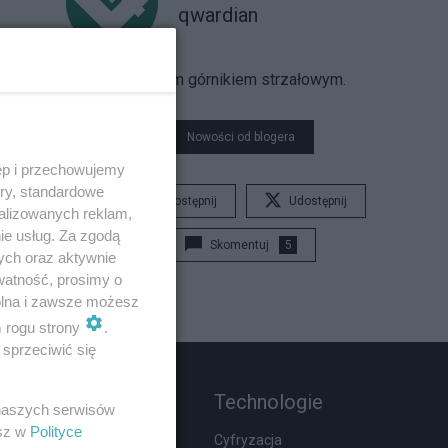
qwardian
jestem górnikiem strzałowym.
Nowości od blogera
ęp i przechowujemy
ory, standardowe
Udostępnij
Udostępnij
alizowanych reklam,
ie usług. Za zgodą
Skomentuj
5
ych oraz aktywnie
watność, prosimy o
wolna i zawsze możesz
m rogu strony
.
sprzeciwić się
Rozmaitości
Technologie
 naszych serwisów
esz w
Polityce
Zdrowie
Cyfryzacja