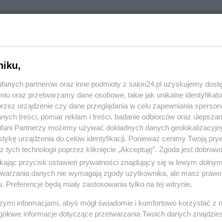
RÓĆ DO NOTKI
niku,
fanych partnerów oraz inne podmioty z salon24.pl uzyskujemy dost
niu oraz przetwarzamy dane osobowe, takie jak unikalne identyfikat
przez urządzenie czy dane przeglądania w celu zapewniania sperson
ych treści, pomiar reklam i treści, badanie odbiorców oraz ulepszan
fani Partnerzy możemy używać dokładnych danych geolokalizacyjn
tykę urządzenia do celów identyfikacji. Ponieważ cenimy Twoją pry
z tych technologii poprzez kliknięcie „Akceptuję”. Zgoda jest dobro
ikając przycisk ustawień prywatności znajdujący się w lewym dolny
etwarzania danych nie wymagają zgody użytkownika, ale masz prawo 
. Preferencje będą miały zastosowania tylko na tej witrynie.
Polityka
Gospodarka
szymi informacjami, abyś mógł świadomie i komfortowo korzystać z
gółowe informacje dotyczące przetwarzania Twoich danych znajdzi
Rosja
Biznes