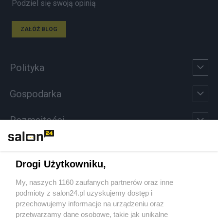
Podziel się swoją opinią
ZAŁÓŻ BLOG
Polityka
Gospodarka
Rozmaitości
Technologie
Drogi Użytkowniku,
Sport
My, naszych 1160 zaufanych partnerów oraz inne
podmioty z salon24.pl uzyskujemy dostęp i
Społeczeństwo
przechowujemy informacje na urządzeniu oraz
przetwarzamy dane osobowe, takie jak unikalne