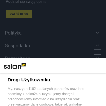
Podziel się swoją opinią
ZAŁÓŻ BLOG
Polityka
Gospodarka
Rozmaitości
Technologie
Drogi Użytkowniku,
Sport
My, naszych 1162 zaufanych partnerów oraz inne
podmioty z salon24.pl uzyskujemy dostęp i
Społeczeństwo
przechowujemy informacje na urządzeniu oraz
przetwarzamy dane osobowe, takie jak unikalne