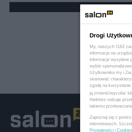
« W
Drogi Użytkow
My, naszych 1162 zau
informacje na urządze
informacje wysyłane 
wybór spersonalizowan
Użytkownika my i Zau
skanować charakterys
zgodę na korzystanie 
ją zmienić/wycofać kl
Niektóre rodzaje prz
takiemu przetwarzaniu
Zapoznaj się z poniż
internetowych. Szcze
Prywatności
i
Cookie