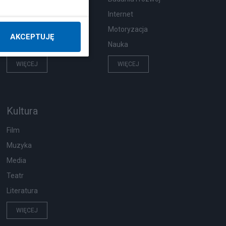
Pogoda
Internet
Ekologia
Motoryzacja
AKCEPTUJĘ
Wypadki
Nauka
WIĘCEJ
WIĘCEJ
Kultura
Film
Muzyka
Media
Teatr
Literatura
WIĘCEJ