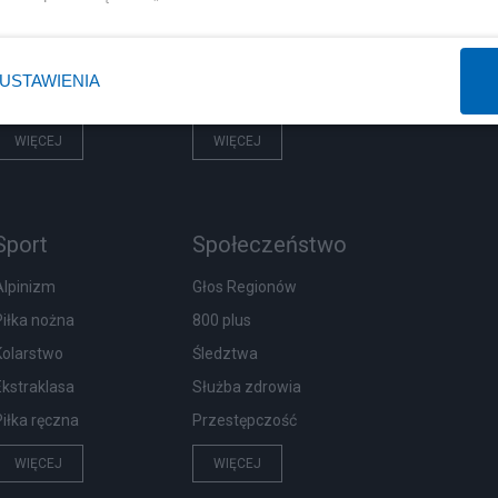
Prezydent
Centralny Port Komunikacyjny
NATO
Inwestycje
USTAWIENIA
KO
Podatki
WIĘCEJ
WIĘCEJ
Sport
Społeczeństwo
Alpinizm
Głos Regionów
Piłka nożna
800 plus
Kolarstwo
Śledztwa
Ekstraklasa
Służba zdrowia
Piłka ręczna
Przestępczość
WIĘCEJ
WIĘCEJ