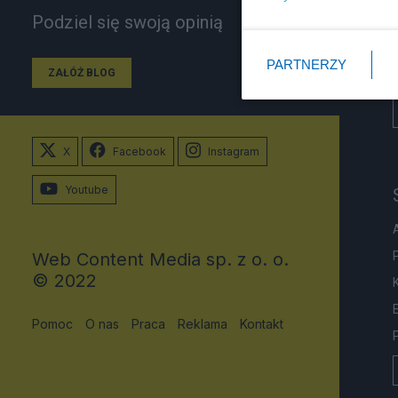
Podziel się swoją opinią
PARTNERZY
ZAŁÓŻ BLOG
X
Facebook
Instagram
Youtube
Web Content Media sp. z o. o.
© 2022
Pomoc
O nas
Praca
Reklama
Kontakt