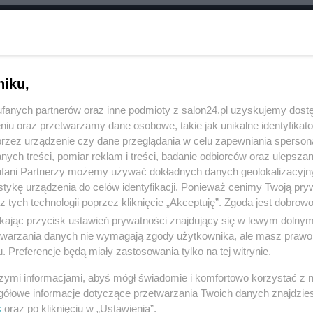
RÓĆ DO NOTKI
niku,
fanych partnerów oraz inne podmioty z salon24.pl uzyskujemy dost
niu oraz przetwarzamy dane osobowe, takie jak unikalne identyfikat
przez urządzenie czy dane przeglądania w celu zapewniania sperson
ych treści, pomiar reklam i treści, badanie odbiorców oraz ulepszan
fani Partnerzy możemy używać dokładnych danych geolokalizacyjn
tykę urządzenia do celów identyfikacji. Ponieważ cenimy Twoją pry
z tych technologii poprzez kliknięcie „Akceptuję”. Zgoda jest dobro
ikając przycisk ustawień prywatności znajdujący się w lewym dolny
etwarzania danych nie wymagają zgody użytkownika, ale masz prawo 
. Preferencje będą miały zastosowania tylko na tej witrynie.
Polityka
Gospodarka
szymi informacjami, abyś mógł świadomie i komfortowo korzystać z
PiS
Biznes
gółowe informacje dotyczące przetwarzania Twoich danych znajdzi
s
oraz po kliknięciu w „Ustawienia”.
Rząd
Pieniądze