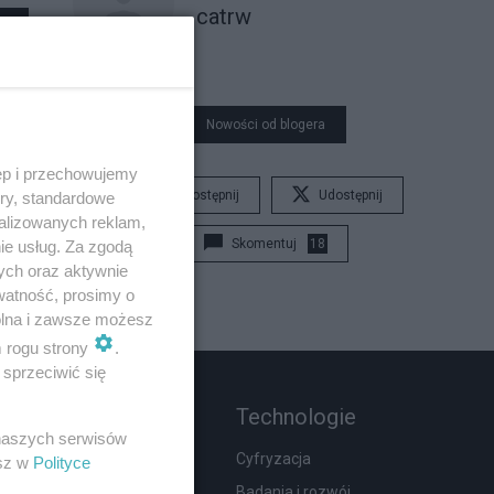
catrw
Nowości od blogera
ęp i przechowujemy
Udostępnij
Udostępnij
ory, standardowe
alizowanych reklam,
Skomentuj
18
ie usług. Za zgodą
ych oraz aktywnie
watność, prosimy o
wolna i zawsze możesz
m rogu strony
.
sprzeciwić się
Rozmaitości
Technologie
 naszych serwisów
Zdrowie
Cyfryzacja
esz w
Polityce
Podróże
Badania i rozwój