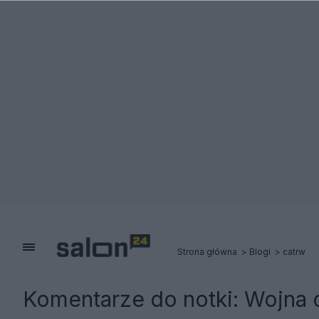
Strona główna
Blogi
catrw
Komentarze do notki:
Wojna c