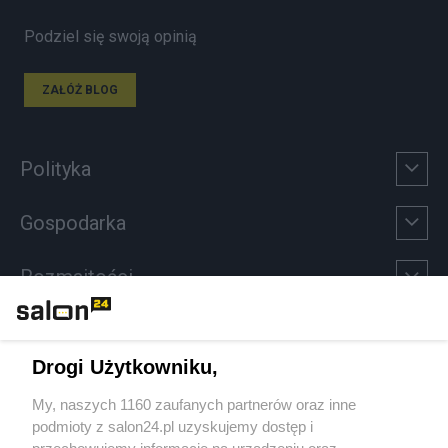
Podziel się swoją opinią
ZAŁÓŻ BLOG
Polityka
Gospodarka
Rozmaitości
Technologie
Drogi Użytkowniku,
Sport
My, naszych 1160 zaufanych partnerów oraz inne
podmioty z salon24.pl uzyskujemy dostęp i
Społeczeństwo