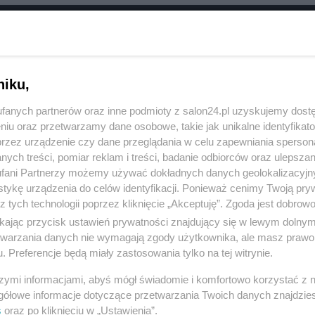
RÓĆ DO NOTKI
niku,
fanych partnerów oraz inne podmioty z salon24.pl uzyskujemy dost
niu oraz przetwarzamy dane osobowe, takie jak unikalne identyfikat
przez urządzenie czy dane przeglądania w celu zapewniania sperson
ych treści, pomiar reklam i treści, badanie odbiorców oraz ulepszan
fani Partnerzy możemy używać dokładnych danych geolokalizacyjn
tykę urządzenia do celów identyfikacji. Ponieważ cenimy Twoją pry
z tych technologii poprzez kliknięcie „Akceptuję”. Zgoda jest dobro
ikając przycisk ustawień prywatności znajdujący się w lewym dolny
etwarzania danych nie wymagają zgody użytkownika, ale masz prawo 
. Preferencje będą miały zastosowania tylko na tej witrynie.
Polityka
Gospodarka
szymi informacjami, abyś mógł świadomie i komfortowo korzystać z
Rosja
Biznes
gółowe informacje dotyczące przetwarzania Twoich danych znajdzi
s
oraz po kliknięciu w „Ustawienia”.
PiS
Pieniądze