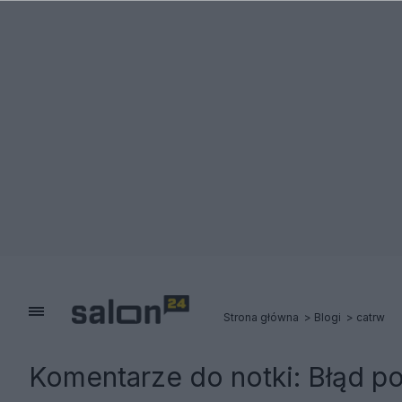
Strona główna
Blogi
catrw
Komentarze do notki:
Błąd po