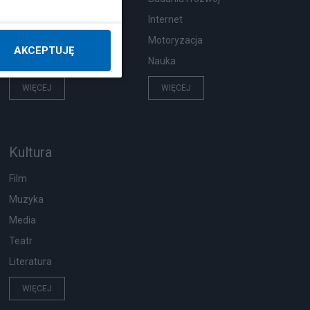
Pogoda
Internet
Ekologia
Motoryzacja
AKCEPTUJĘ
Wypadki
Nauka
WIĘCEJ
WIĘCEJ
Kultura
Film
Muzyka
Media
Teatr
Literatura
WIĘCEJ