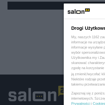
« W
Drogi Użytkow
My, naszych 1162 zau
informacje na urządze
informacje wysyłane 
wybór spersonalizowan
Użytkownika my i Zau
skanować charakterys
zgodę na korzystanie 
ją zmienić/wycofać kl
Niektóre rodzaje prz
takiemu przetwarzaniu
Zapoznaj się z poniż
internetowych. Szcze
Prywatności
i
Cookie