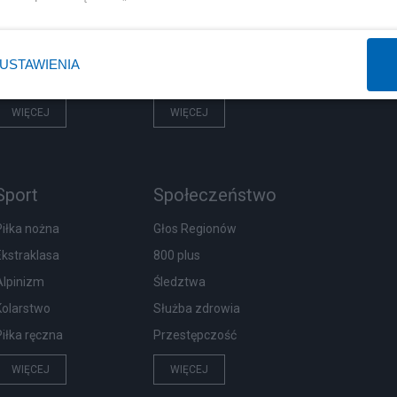
Rząd
Centralny Port Komunikacyjny
Prezydent
Inwestycje
USTAWIENIA
NATO
Podatki
WIĘCEJ
WIĘCEJ
Sport
Społeczeństwo
Piłka nożna
Głos Regionów
Ekstraklasa
800 plus
Alpinizm
Śledztwa
Kolarstwo
Służba zdrowia
Piłka ręczna
Przestępczość
WIĘCEJ
WIĘCEJ