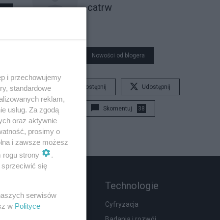
catrw
Nowości od blogera
ęp i przechowujemy
Udostępnij
Udostępnij
ory, standardowe
alizowanych reklam,
Skomentuj
38
ie usług. Za zgodą
ych oraz aktywnie
watność, prosimy o
wolna i zawsze możesz
m rogu strony
.
sprzeciwić się
Rozmaitości
Technologie
 naszych serwisów
Zdrowie
Cyfryzacja
esz w
Polityce
Podróże
Badania i rozwój