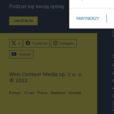
Podziel się swoją opinią
PARTNERZY
ZAŁÓŻ BLOG
X
Facebook
Instagram
Youtube
Web Content Media sp. z o. o.
© 2022
Pomoc
O nas
Praca
Reklama
Kontakt