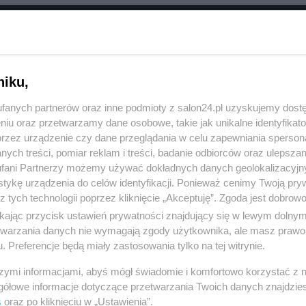
RÓĆ DO NOTKI
niku,
fanych partnerów oraz inne podmioty z salon24.pl uzyskujemy dost
niu oraz przetwarzamy dane osobowe, takie jak unikalne identyfikat
przez urządzenie czy dane przeglądania w celu zapewniania sperson
ych treści, pomiar reklam i treści, badanie odbiorców oraz ulepszan
fani Partnerzy możemy używać dokładnych danych geolokalizacyjn
tykę urządzenia do celów identyfikacji. Ponieważ cenimy Twoją pry
z tych technologii poprzez kliknięcie „Akceptuję”. Zgoda jest dobro
ikając przycisk ustawień prywatności znajdujący się w lewym dolny
etwarzania danych nie wymagają zgody użytkownika, ale masz prawo 
. Preferencje będą miały zastosowania tylko na tej witrynie.
Polityka
Gospodarka
szymi informacjami, abyś mógł świadomie i komfortowo korzystać z
Rosja
Biznes
gółowe informacje dotyczące przetwarzania Twoich danych znajdzi
s
oraz po kliknięciu w „Ustawienia”.
PiS
Pieniądze