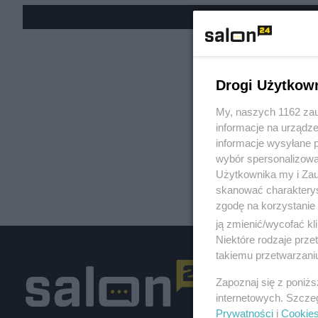
« W
Drogi Użytkow
My, naszych 1162 zau
informacje na urządze
informacje wysyłane 
wybór spersonalizowan
Użytkownika my i Zau
skanować charakterys
zgodę na korzystanie 
ją zmienić/wycofać kl
Niektóre rodzaje prz
takiemu przetwarzaniu
Zapoznaj się z poniż
internetowych. Szcze
Prywatności
i
Cookie