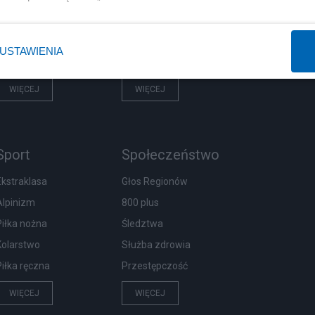
Rząd
Centralny Port Komunikacyjny
Prezydent
Inwestycje
USTAWIENIA
NATO
Podatki
WIĘCEJ
WIĘCEJ
Sport
Społeczeństwo
Ekstraklasa
Głos Regionów
Alpinizm
800 plus
Piłka nożna
Śledztwa
Kolarstwo
Służba zdrowia
Piłka ręczna
Przestępczość
WIĘCEJ
WIĘCEJ