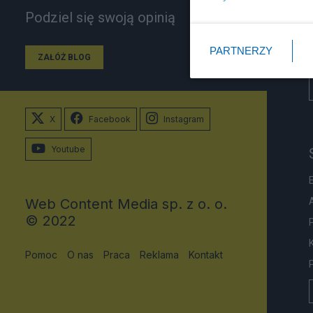
Podziel się swoją opinią
PARTNERZY
ZAŁÓŻ BLOG
X
Facebook
Instagram
Youtube
Web Content Media sp. z o. o.
© 2022
Pomoc
O nas
Praca
Reklama
Kontakt