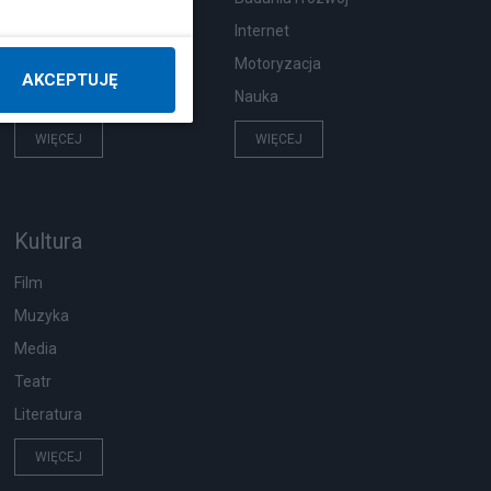
Pogoda
Internet
Ekologia
Motoryzacja
AKCEPTUJĘ
Wypadki
Nauka
WIĘCEJ
WIĘCEJ
Kultura
Film
Muzyka
Media
Teatr
Literatura
WIĘCEJ