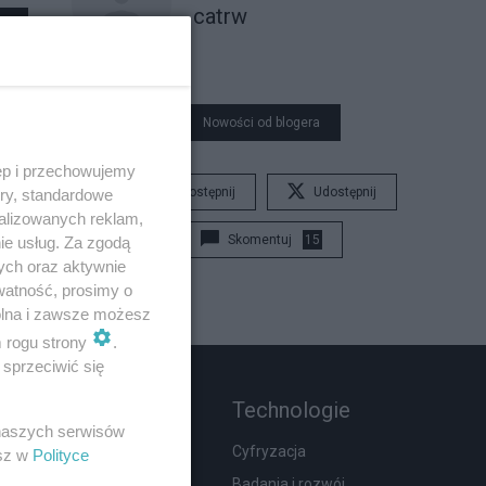
catrw
Nowości od blogera
ęp i przechowujemy
Udostępnij
Udostępnij
ory, standardowe
alizowanych reklam,
Skomentuj
15
ie usług. Za zgodą
ych oraz aktywnie
watność, prosimy o
wolna i zawsze możesz
m rogu strony
.
sprzeciwić się
Rozmaitości
Technologie
 naszych serwisów
Zdrowie
Cyfryzacja
esz w
Polityce
Podróże
Badania i rozwój