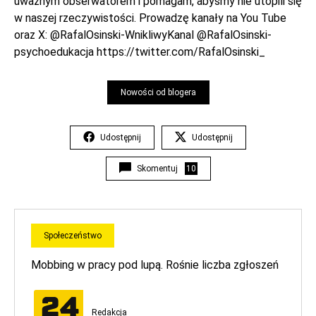
uważnym obserwatorem i pomagam, abyśmy nie utopili się
w naszej rzeczywistości. Prowadzę kanały na You Tube
oraz X:
@RafalOsinski-W
nikliwyKanal @RafalOsinski-
psychoedukacja https://twitter.com/RafalOsinski_
Nowości od blogera
Udostępnij
Udostępnij
Skomentuj
10
Społeczeństwo
Mobbing w pracy pod lupą. Rośnie liczba zgłoszeń
Redakcja