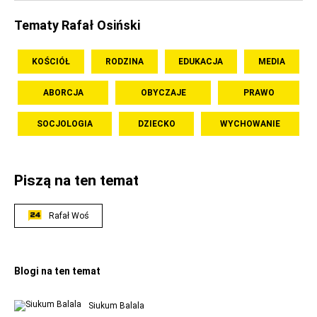
Tematy Rafał Osiński
KOŚCIÓŁ
RODZINA
EDUKACJA
MEDIA
ABORCJA
OBYCZAJE
PRAWO
SOCJOLOGIA
DZIECKO
WYCHOWANIE
Piszą na ten temat
Rafał Woś
Blogi na ten temat
Siukum Balala