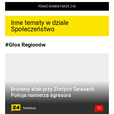
POKAŻ KOMENTARZE (10)
Inne tematy w dziale
Społeczeństwo
#
Głos Regionów
Brutalny atak przy Złotych Tarasach.
Policja namierza agresora
Redakcja
73