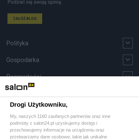
Podziel się swoją opinią
ZAŁÓŻ BLOG
Polityka
Gospodarka
Rozmaitości
Technologie
Drogi Użytkowniku,
Sport
My, naszych 1160 zaufanych partnerów oraz inne
podmioty z salon24.pl uzyskujemy dostęp i
Społeczeństwo
przechowujemy informacje na urządzeniu oraz
przetwarzamy dane osobowe, takie jak unikalne