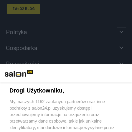
ZAŁÓŻ BLOG
Polityka
Gospodarka
Rozmaitości
Technologie
Drogi Użytkowniku,
Sport
My, naszych 1162 zaufanych partnerów oraz inne
podmioty z salon24.pl uzyskujemy dostęp i
Społeczeństwo
przechowujemy informacje na urządzeniu oraz
przetwarzamy dane osobowe, takie jak unikalne
Kultura
identyfikatory, standardowe informacje wysyłane przez