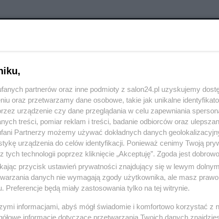
RÓĆ DO NOTKI
niku,
fanych partnerów oraz inne podmioty z salon24.pl uzyskujemy dost
niu oraz przetwarzamy dane osobowe, takie jak unikalne identyfikat
przez urządzenie czy dane przeglądania w celu zapewniania sperson
ych treści, pomiar reklam i treści, badanie odbiorców oraz ulepszan
fani Partnerzy możemy używać dokładnych danych geolokalizacyjn
tykę urządzenia do celów identyfikacji. Ponieważ cenimy Twoją pry
z tych technologii poprzez kliknięcie „Akceptuję”. Zgoda jest dobro
ikając przycisk ustawień prywatności znajdujący się w lewym dolny
etwarzania danych nie wymagają zgody użytkownika, ale masz prawo 
. Preferencje będą miały zastosowania tylko na tej witrynie.
szymi informacjami, abyś mógł świadomie i komfortowo korzystać z
Polityka
Gospodarka
gółowe informacje dotyczące przetwarzania Twoich danych znajdzi