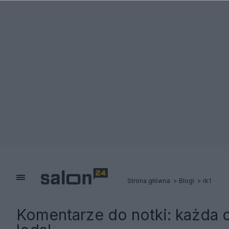
Strona główna
Blogi
rk1
Komentarze do notki:
każda 