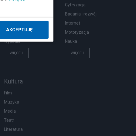
Zdrowie
Cyfryzacja
Podróże
Badania i rozwój
Pogoda
Internet
AKCEPTUJĘ
Ekologia
Motoryzacja
Wypadki
Nauka
WIĘCEJ
WIĘCEJ
Kultura
Film
Muzyka
Media
Teatr
Literatura