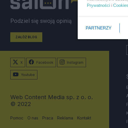
Prywatności
i
Cookie
Podziel się swoją opinią
PARTNERZY
ZAŁÓŻ BLOG
X
Facebook
Instagram
Youtube
Web Content Media sp. z o. o.
© 2022
Pomoc
O nas
Praca
Reklama
Kontakt