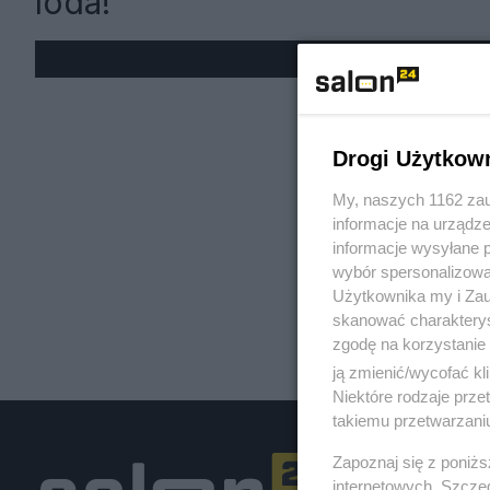
loda!
« W
Drogi Użytkow
My, naszych 1162 zau
informacje na urządze
informacje wysyłane 
wybór spersonalizowan
Użytkownika my i Zau
skanować charakterys
zgodę na korzystanie 
ją zmienić/wycofać kl
Niektóre rodzaje prz
takiemu przetwarzaniu
Zapoznaj się z poniż
internetowych. Szcze