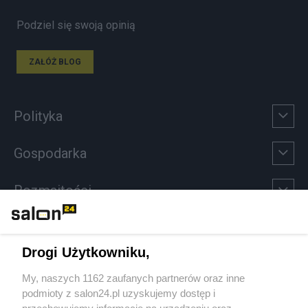
Podziel się swoją opinią
ZAŁÓŻ BLOG
Polityka
Gospodarka
Rozmaitości
Technologie
Drogi Użytkowniku,
Sport
My, naszych 1162 zaufanych partnerów oraz inne
podmioty z salon24.pl uzyskujemy dostęp i
Społeczeństwo