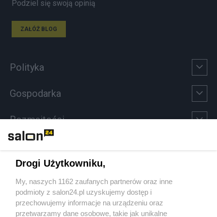
Podziel się swoją opinią
ZAŁÓŻ BLOG
Polityka
Gospodarka
Rozmaitości
Technologie
Drogi Użytkowniku,
Sport
My, naszych 1162 zaufanych partnerów oraz inne
podmioty z salon24.pl uzyskujemy dostęp i
Społeczeństwo
przechowujemy informacje na urządzeniu oraz
przetwarzamy dane osobowe, takie jak unikalne