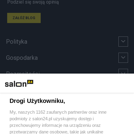
Podziel się swoją opinią
ZAŁÓŻ BLOG
Polityka
Gospodarka
Rozmaitości
Technologie
Drogi Użytkowniku,
Sport
My, naszych 1162 zaufanych partnerów oraz inne
podmioty z salon24.pl uzyskujemy dostęp i
Społeczeństwo
przechowujemy informacje na urządzeniu oraz
przetwarzamy dane osobowe, takie jak unikalne