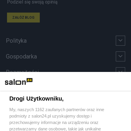
Podziel się swoją opinią
ZAŁÓŻ BLOG
Polityka
Gospodarka
Rozmaitości
Technologie
Drogi Użytkowniku,
Sport
My, naszych 1162 zaufanych partnerów oraz inne
podmioty z salon24.pl uzyskujemy dostęp i
Społeczeństwo
przechowujemy informacje na urządzeniu oraz
przetwarzamy dane osobowe, takie jak unikalne