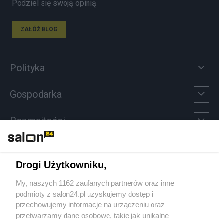
Podziel się swoją opinią
ZAŁÓŻ BLOG
Polityka
Gospodarka
Rozmaitości
Technologie
Drogi Użytkowniku,
Sport
My, naszych 1162 zaufanych partnerów oraz inne
podmioty z salon24.pl uzyskujemy dostęp i
Społeczeństwo
przechowujemy informacje na urządzeniu oraz
przetwarzamy dane osobowe, takie jak unikalne