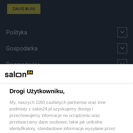
ZAŁÓŻ BLOG
Polityka
Gospodarka
Rozmaitości
Technologie
Drogi Użytkowniku,
Sport
My, naszych 1160 zaufanych partnerów oraz inne
podmioty z salon24.pl uzyskujemy dostęp i
Społeczeństwo
przechowujemy informacje na urządzeniu oraz
przetwarzamy dane osobowe, takie jak unikalne
Kultura
identyfikatory, standardowe informacje wysyłane przez