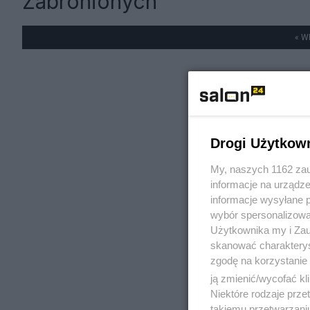
Zabronionych"
« W
Drogi Użytkow
My, naszych 1162 zau
informacje na urządze
informacje wysyłane 
wybór spersonalizowan
Użytkownika my i Zau
skanować charakterys
zgodę na korzystanie 
ją zmienić/wycofać kl
Niektóre rodzaje prz
takiemu przetwarzaniu