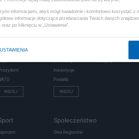
szymi informacjami, abyś mógł świadomie i komfortowo korzystać z
gółowe informacje dotyczące przetwarzania Twoich danych znajdzi
s
oraz po kliknięciu w „Ustawienia”.
Polityka
Gospodarka
Rosja
Biznes
USTAWIENIA
PiS
Pieniądze
Rząd
Centralny Port Komunikacyjny
Prezydent
Inwestycje
NATO
Podatki
WIĘCEJ
WIĘCEJ
Sport
Społeczeństwo
Alpinizm
Głos Regionów