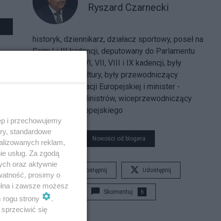
Ryszard Czarnecki
historyk, dziennikarz, działacz sportowy, poseł na
Sejm I i III kadencji, deputowany do Parlamentu
Europejskiego VI, VII, VIII i IX kadencji, były
wiceminister kultury, były przewodniczący
Komitetu Integracji Europejskiej i minister -
członek Rady Ministrów, wiceprzewodniczący
Parlamentu Europejskiego
ęp i przechowujemy
ory, standardowe
Nowości od blogera
alizowanych reklam,
ie usług. Za zgodą
ych oraz aktywnie
Udostępnij
Udostępnij
watność, prosimy o
wolna i zawsze możesz
Skomentuj
6
m rogu strony
.
sprzeciwić się