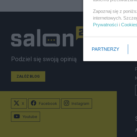
Zapoznaj się z poniż
internetowych. Szcze
Prywatności
i
Cookie
PARTNERZY
Podziel się swoją opinią
ZAŁÓŻ BLOG
X
Facebook
Instagram
Youtube