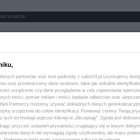
RÓĆ DO NOTKI
niku,
fanych partnerów oraz inne podmioty z salon24.pl uzyskujemy dost
niu oraz przetwarzamy dane osobowe, takie jak unikalne identyfikat
przez urządzenie czy dane przeglądania w celu zapewniania sperson
ych treści, pomiar reklam i treści, badanie odbiorców oraz ulepszan
fani Partnerzy możemy używać dokładnych danych geolokalizacyjn
tykę urządzenia do celów identyfikacji. Ponieważ cenimy Twoją pry
z tych technologii poprzez kliknięcie „Akceptuję”. Zgoda jest dobro
ikając przycisk ustawień prywatności znajdujący się w lewym dolny
etwarzania danych nie wymagają zgody użytkownika, ale masz prawo 
. Preferencje będą miały zastosowania tylko na tej witrynie.