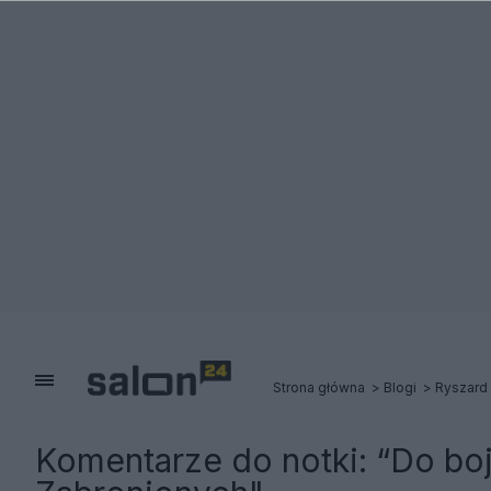
Strona główna
Blogi
Ryszard
Komentarze do notki:
“Do boj