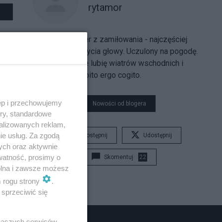
rytamor
Zgryźliwy, moher z zamiłowania - najczęściej
jednak bez nakrycia głowy. Uczulony na pogodę.
Szczególnie nie lubię wiatrów wschodnich i
zachodnich. Dubito ergo cogito.
ęp i przechowujemy
Nowości od blogera
ory, standardowe
alizowanych reklam,
ie usług. Za zgodą
Udostępnij
Udostępnij
ych oraz aktywnie
watność, prosimy o
Skomentuj
22
wolna i zawsze możesz
m rogu strony
.
sprzeciwić się
 naszych serwisów