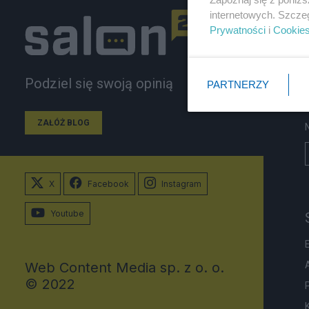
internetowych. Szcze
Prywatności
i
Cookie
Podziel się swoją opinią
PARTNERZY
ZAŁÓŻ BLOG
X
Facebook
Instagram
Youtube
Web Content Media sp. z o. o.
© 2022