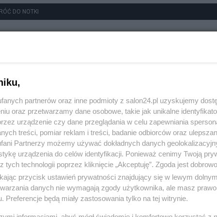
RÓĆ DO NOTKI
niku,
fanych partnerów oraz inne podmioty z salon24.pl uzyskujemy dost
niu oraz przetwarzamy dane osobowe, takie jak unikalne identyfikat
przez urządzenie czy dane przeglądania w celu zapewniania sperson
ych treści, pomiar reklam i treści, badanie odbiorców oraz ulepszan
fani Partnerzy możemy używać dokładnych danych geolokalizacyjn
tykę urządzenia do celów identyfikacji. Ponieważ cenimy Twoją pry
z tych technologii poprzez kliknięcie „Akceptuję”. Zgoda jest dobro
ikając przycisk ustawień prywatności znajdujący się w lewym dolny
etwarzania danych nie wymagają zgody użytkownika, ale masz prawo 
. Preferencje będą miały zastosowania tylko na tej witrynie.
szymi informacjami, abyś mógł świadomie i komfortowo korzystać z