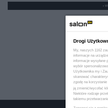
« W
Drogi Użytkow
My, naszych 1162 zau
informacje na urządze
informacje wysyłane 
wybór spersonalizowan
Użytkownika my i Zau
skanować charakterys
zgodę na korzystanie 
ją zmienić/wycofać kl
Niektóre rodzaje prz
takiemu przetwarzaniu
Zapoznaj się z poniż