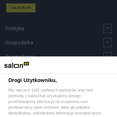
ZAŁÓŻ BLOG
Polityka
Gospodarka
Rozmaitości
Technologie
Drogi Użytkowniku,
Sport
My, naszych 1162 zaufanych partnerów oraz inne
podmioty z salon24.pl uzyskujemy dostęp i
Społeczeństwo
przechowujemy informacje na urządzeniu oraz
przetwarzamy dane osobowe, takie jak unikalne
Kultura
identyfikatory, standardowe informacje wysyłane przez