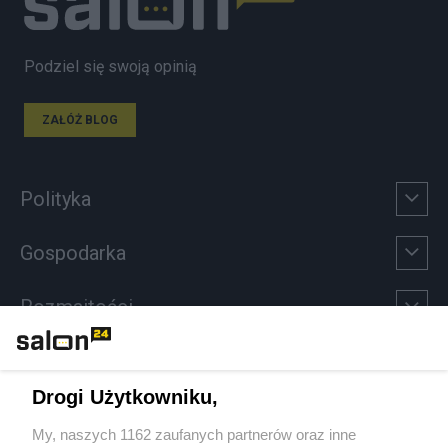
Podziel się swoją opinią
ZAŁÓŻ BLOG
Polityka
Gospodarka
Rozmaitości
Technologie
Drogi Użytkowniku,
Sport
My, naszych 1162 zaufanych partnerów oraz inne