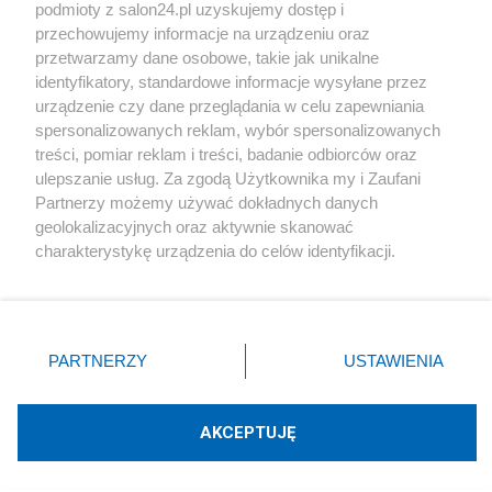
podmioty z salon24.pl uzyskujemy dostęp i
Społeczeństwo
przechowujemy informacje na urządzeniu oraz
przetwarzamy dane osobowe, takie jak unikalne
Kultura
identyfikatory, standardowe informacje wysyłane przez
urządzenie czy dane przeglądania w celu zapewniania
spersonalizowanych reklam, wybór spersonalizowanych
treści, pomiar reklam i treści, badanie odbiorców oraz
ulepszanie usług. Za zgodą Użytkownika my i Zaufani
X
Facebook
Instagram
Youtube
Partnerzy możemy używać dokładnych danych
geolokalizacyjnych oraz aktywnie skanować
charakterystykę urządzenia do celów identyfikacji.
Web Content Media sp. z o. o. © 2022
Ponieważ cenimy Twoją prywatność, prosimy o zgodę na
korzystanie z tych technologii poprzez kliknięcie
„Akceptuję”. Zgoda jest dobrowolna i zawsze możesz ją
Pomoc
O nas
Praca
Reklama
Kontakt
zmienić/wycofać klikając przycisk ustawień prywatności
PARTNERZY
USTAWIENIA
znajdujący się w lewym dolnym rogu strony
. Niektóre
rodzaje przetwarzania danych nie wymagają zgody
użytkownika, ale masz prawo sprzeciwić się takiemu
AKCEPTUJĘ
przetwarzaniu. Preferencje będą miały zastosowania tylko
Technologię dostarcza:
W3media.pl
na tej witrynie.