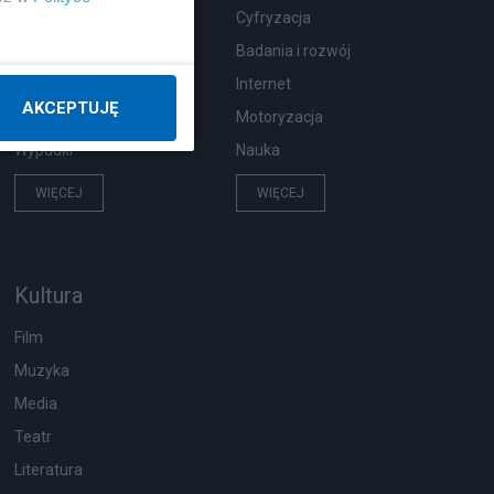
Zdrowie
Cyfryzacja
Podróże
Badania i rozwój
Pogoda
Internet
AKCEPTUJĘ
Ekologia
Motoryzacja
Wypadki
Nauka
WIĘCEJ
WIĘCEJ
Kultura
Film
Muzyka
Media
Teatr
Literatura