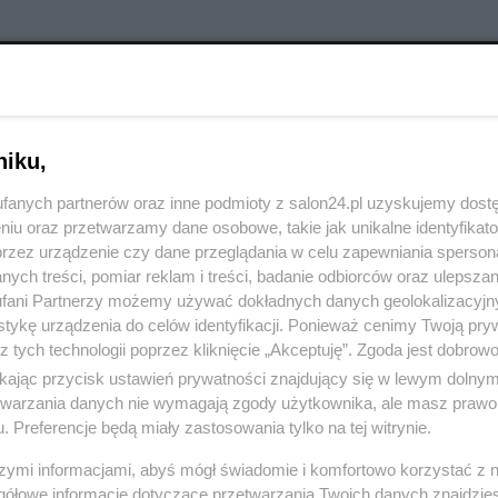
RÓĆ DO NOTKI
niku,
fanych partnerów oraz inne podmioty z salon24.pl uzyskujemy dost
niu oraz przetwarzamy dane osobowe, takie jak unikalne identyfikat
przez urządzenie czy dane przeglądania w celu zapewniania sperson
ych treści, pomiar reklam i treści, badanie odbiorców oraz ulepszan
fani Partnerzy możemy używać dokładnych danych geolokalizacyjn
tykę urządzenia do celów identyfikacji. Ponieważ cenimy Twoją pry
z tych technologii poprzez kliknięcie „Akceptuję”. Zgoda jest dobro
ikając przycisk ustawień prywatności znajdujący się w lewym dolny
etwarzania danych nie wymagają zgody użytkownika, ale masz prawo 
. Preferencje będą miały zastosowania tylko na tej witrynie.
szymi informacjami, abyś mógł świadomie i komfortowo korzystać z
Polityka
Gospodarka
gółowe informacje dotyczące przetwarzania Twoich danych znajdzi