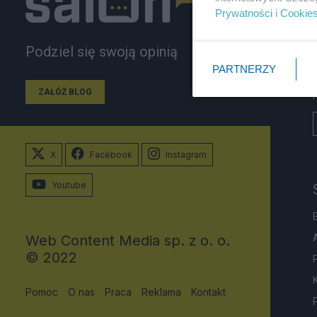
Prywatności
i
Cookie
Podziel się swoją opinią
PARTNERZY
ZAŁÓŻ BLOG
X
Facebook
Instagram
Youtube
Web Content Media sp. z o. o.
© 2022
Pomoc
O nas
Praca
Reklama
Kontakt