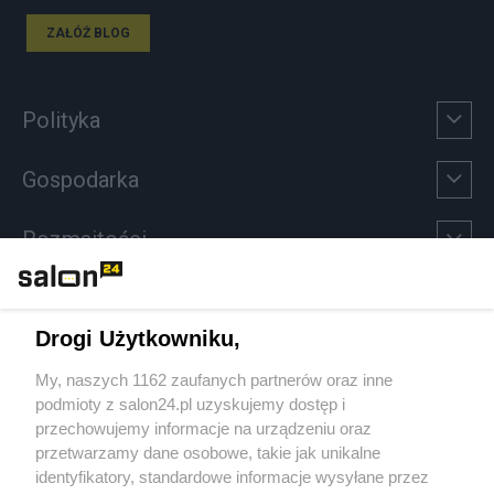
ZAŁÓŻ BLOG
Polityka
Gospodarka
Rozmaitości
Technologie
Drogi Użytkowniku,
Sport
My, naszych 1162 zaufanych partnerów oraz inne
podmioty z salon24.pl uzyskujemy dostęp i
Społeczeństwo
przechowujemy informacje na urządzeniu oraz
przetwarzamy dane osobowe, takie jak unikalne
Kultura
identyfikatory, standardowe informacje wysyłane przez