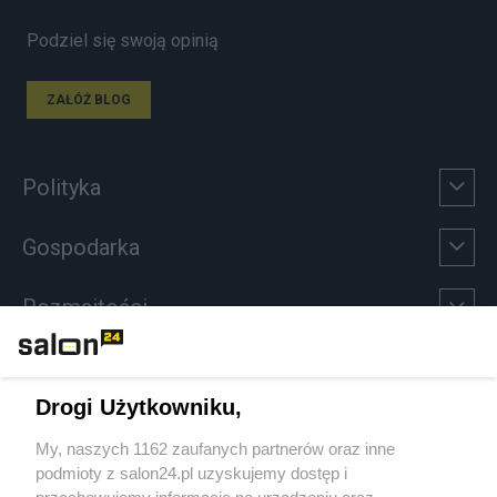
Podziel się swoją opinią
ZAŁÓŻ BLOG
Polityka
Gospodarka
Rozmaitości
Technologie
Drogi Użytkowniku,
Sport
My, naszych 1162 zaufanych partnerów oraz inne
podmioty z salon24.pl uzyskujemy dostęp i
Społeczeństwo