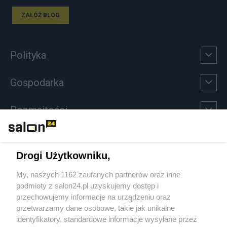
ZAŁÓŻ BLOG
Polityka
Gospodarka
Rozmaitości
Technologie
Drogi Użytkowniku,
Sport
My, naszych 1162 zaufanych partnerów oraz inne
podmioty z salon24.pl uzyskujemy dostęp i
Społeczeństwo
przechowujemy informacje na urządzeniu oraz
przetwarzamy dane osobowe, takie jak unikalne
Kultura
identyfikatory, standardowe informacje wysyłane przez