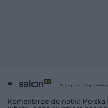
Strona główna
Blogi
seafarer
Komentarze do notki:
Polska 