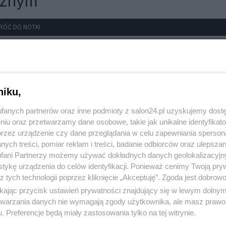
cznym
RÓĆ DO NOTKI
niku,
fanych partnerów oraz inne podmioty z salon24.pl uzyskujemy dost
niu oraz przetwarzamy dane osobowe, takie jak unikalne identyfikat
przez urządzenie czy dane przeglądania w celu zapewniania sperson
ych treści, pomiar reklam i treści, badanie odbiorców oraz ulepszan
fani Partnerzy możemy używać dokładnych danych geolokalizacyjn
tykę urządzenia do celów identyfikacji. Ponieważ cenimy Twoją pry
z tych technologii poprzez kliknięcie „Akceptuję”. Zgoda jest dobro
ikając przycisk ustawień prywatności znajdujący się w lewym dolny
etwarzania danych nie wymagają zgody użytkownika, ale masz prawo 
. Preferencje będą miały zastosowania tylko na tej witrynie.