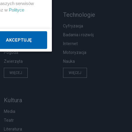
 naszych serwisów
esz w
Polityce
Rozmaitości
Technologie
Wypadki
Cyfryzacja
Moda i uroda
Badania i rozwój
AKCEPTUJĘ
Hobby
Internet
Pogoda
Motoryzacja
Zwierzęta
Nauka
WIĘCEJ
WIĘCEJ
Kultura
Media
Teatr
Literatura