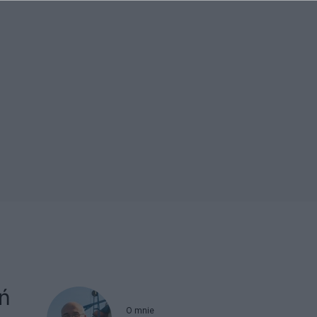
ań
O mnie