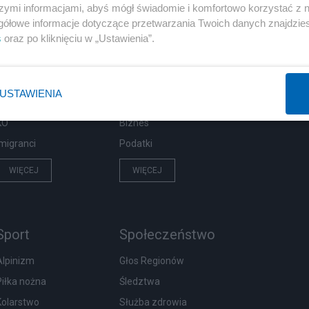
szymi informacjami, abyś mógł świadomie i komfortowo korzystać z
gółowe informacje dotyczące przetwarzania Twoich danych znajdzi
Polityka
Gospodarka
s
oraz po kliknięciu w „Ustawienia”.
Prezydent
Pieniądze
PiS
Centralny Port Komunikacyjny
USTAWIENIA
NATO
Inwestycje
KO
Biznes
Imigranci
Podatki
WIĘCEJ
WIĘCEJ
Sport
Społeczeństwo
Alpinizm
Głos Regionów
Piłka nożna
Śledztwa
Kolarstwo
Służba zdrowia