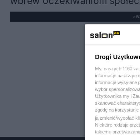
wbrew oczekiwaniom społe
« W
Drogi Użytkow
My, naszych 1160 zau
informacje na urządze
informacje wysyłane 
wybór spersonalizowan
Użytkownika my i Zau
skanować charakterys
zgodę na korzystanie 
ją zmienić/wycofać kl
Niektóre rodzaje prz
takiemu przetwarzaniu