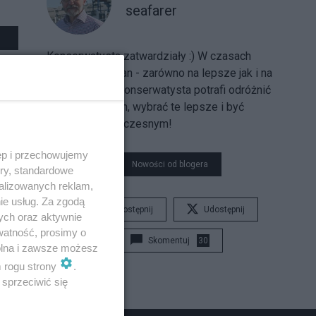
seafarer
Konserwatysta zatwardziały :) W czasach
pędzących zmian - zarówno na lepsze jak i na
gorsze - tylko konserwatysta potrafi odróżnić
jedne od drugich, wybrać te lepsze i być
naprawdę nowoczesnym!
ęp i przechowujemy
Nowości od blogera
ory, standardowe
alizowanych reklam,
ie usług. Za zgodą
Udostępnij
Udostępnij
ych oraz aktywnie
watność, prosimy o
Skomentuj
30
wolna i zawsze możesz
m rogu strony
.
sprzeciwić się