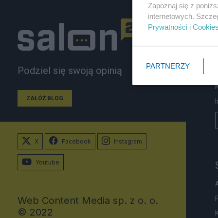
Zapoznaj się z poniż
internetowych. Szcze
Prywatności
i
Cookie
PARTNERZY
Podziel się swoją opinią
ZAŁÓŻ BLOG
X
Facebook
Instagram
Youtube
Web Content Media sp. z o. o.
© 2022