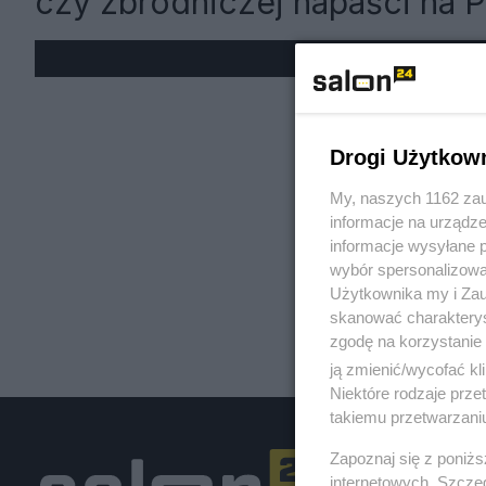
czy zbrodniczej napaści na P
« W
Drogi Użytkow
My, naszych 1162 zau
informacje na urządze
informacje wysyłane 
wybór spersonalizowan
Użytkownika my i Zau
skanować charakterys
zgodę na korzystanie 
ją zmienić/wycofać kl
Niektóre rodzaje prz
takiemu przetwarzaniu
Zapoznaj się z poniż
internetowych. Szcze