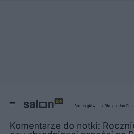
Strona główna
Blogi
Jan Żbik
Komentarze do notki:
Roczni