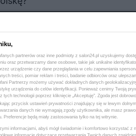
olskę?
RÓĆ DO NOTKI
niku,
fanych partnerów oraz inne podmioty z salon24.pl uzyskujemy dost
niu oraz przetwarzamy dane osobowe, takie jak unikalne identyfikat
przez urządzenie czy dane przeglądania w celu zapewniania sperson
ych treści, pomiar reklam i treści, badanie odbiorców oraz ulepszan
fani Partnerzy możemy używać dokładnych danych geolokalizacyjn
tykę urządzenia do celów identyfikacji. Ponieważ cenimy Twoją pry
z tych technologii poprzez kliknięcie „Akceptuję”. Zgoda jest dobro
ikając przycisk ustawień prywatności znajdujący się w lewym dolny
etwarzania danych nie wymagają zgody użytkownika, ale masz prawo 
. Preferencje będą miały zastosowania tylko na tej witrynie.
szymi informacjami, abyś mógł świadomie i komfortowo korzystać z
Polityka
Gospodarka
gółowe informacje dotyczące przetwarzania Twoich danych znajdzi