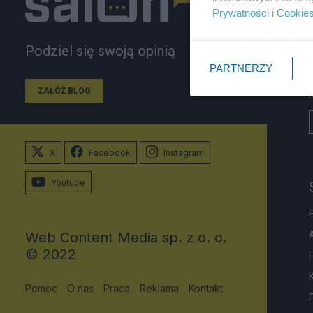
Prywatności
i
Cookie
Podziel się swoją opinią
PARTNERZY
ZAŁÓŻ BLOG
X
Facebook
Instagram
Youtube
Web Content Media sp. z o. o.
© 2022
Pomoc
O nas
Praca
Reklama
Kontakt