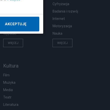
Zdrowie
Cyfryzacja
Podróże
Badania i rozwój
Pogoda
Internet
AKCEPTUJĘ
Ekologia
Motoryzacja
Wypadki
Nauka
WIĘCEJ
WIĘCEJ
Kultura
Film
Muzyka
Media
Teatr
Literatura