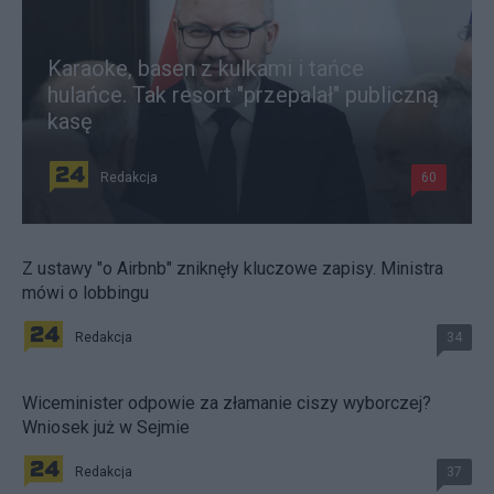
Karaoke, basen z kulkami i tańce
hulańce. Tak resort "przepalał" publiczną
kasę
Redakcja
60
Z ustawy "o Airbnb" zniknęły kluczowe zapisy. Ministra
mówi o lobbingu
Redakcja
34
Wiceminister odpowie za złamanie ciszy wyborczej?
Wniosek już w Sejmie
Redakcja
37