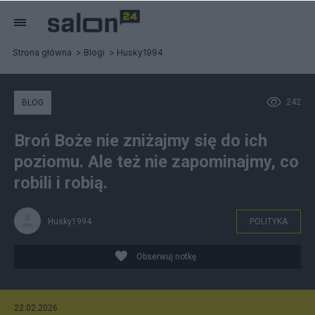
Strona główna
Blogi
Husky1994
242
BLOG
Broń Boże nie zniżajmy się do ich
poziomu. Ale też nie zapominajmy, co
robili i robią.
Husky1994
POLITYKA
Obserwuj notkę
22.02.2026