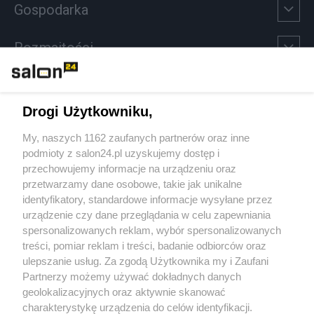
Gospodarka
Rozmaitości
Technologie
Drogi Użytkowniku,
Sport
My, naszych 1162 zaufanych partnerów oraz inne
podmioty z salon24.pl uzyskujemy dostęp i
Społeczeństwo
przechowujemy informacje na urządzeniu oraz
przetwarzamy dane osobowe, takie jak unikalne
Kultura
identyfikatory, standardowe informacje wysyłane przez
urządzenie czy dane przeglądania w celu zapewniania
spersonalizowanych reklam, wybór spersonalizowanych
treści, pomiar reklam i treści, badanie odbiorców oraz
ulepszanie usług. Za zgodą Użytkownika my i Zaufani
X
Facebook
Instagram
Youtube
Partnerzy możemy używać dokładnych danych
geolokalizacyjnych oraz aktywnie skanować
charakterystykę urządzenia do celów identyfikacji.