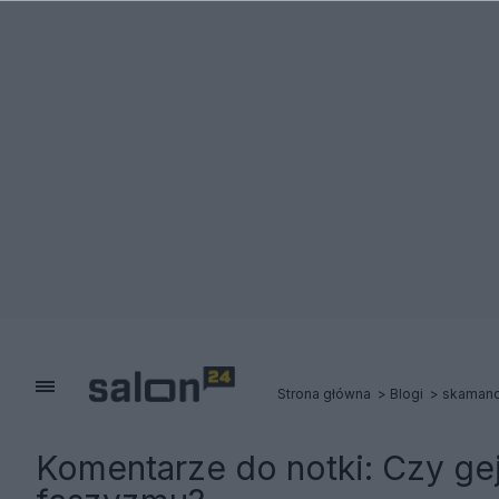
Strona główna
Blogi
skamand
Komentarze do notki:
Czy gej