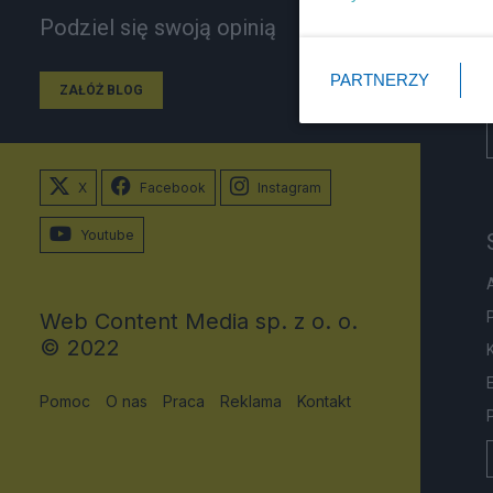
Podziel się swoją opinią
PARTNERZY
ZAŁÓŻ BLOG
X
Facebook
Instagram
Youtube
Web Content Media sp. z o. o.
© 2022
Pomoc
O nas
Praca
Reklama
Kontakt