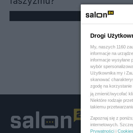
faszyzmu?
« W
Drogi Użytkow
My, naszych 1160 zau
informacje na urządze
informacje wysyłane 
wybór spersonalizowan
Użytkownika my i Zau
skanować charakterys
zgodę na korzystanie 
ją zmienić/wycofać kl
Niektóre rodzaje prz
takiemu przetwarzaniu
Zapoznaj się z poniż
internetowych. Szcze
Prywatności
i
Cookie