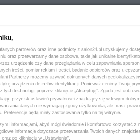
RÓĆ DO NOTKI
niku,
fanych partnerów oraz inne podmioty z salon24.pl uzyskujemy dost
niu oraz przetwarzamy dane osobowe, takie jak unikalne identyfikat
przez urządzenie czy dane przeglądania w celu zapewniania sperson
ych treści, pomiar reklam i treści, badanie odbiorców oraz ulepszan
fani Partnerzy możemy używać dokładnych danych geolokalizacyjn
tykę urządzenia do celów identyfikacji. Ponieważ cenimy Twoją pry
z tych technologii poprzez kliknięcie „Akceptuję”. Zgoda jest dobro
ikając przycisk ustawień prywatności znajdujący się w lewym dolny
etwarzania danych nie wymagają zgody użytkownika, ale masz prawo 
. Preferencje będą miały zastosowania tylko na tej witrynie.
Polityka
Gospodarka
szymi informacjami, abyś mógł świadomie i komfortowo korzystać z
Prezydent
Pieniądze
gółowe informacje dotyczące przetwarzania Twoich danych znajdzi
s
oraz po kliknięciu w „Ustawienia”.
PiS
Centralny Port Komunikacyjny