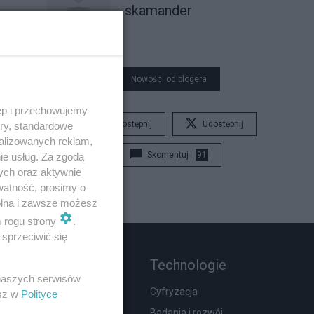
skamander
Nowości od blogera
ęp i przechowujemy
Udostępnij
Udostępnij
ory, standardowe
alizowanych reklam,
Skomentuj
91
ie usług. Za zgodą
ych oraz aktywnie
watność, prosimy o
wolna i zawsze możesz
m rogu strony
.
sprzeciwić się
Rozmaitości
Technologie
 naszych serwisów
Wypadki
Cyfryzacja
esz w
Polityce
Moda i uroda
Badania i rozwój