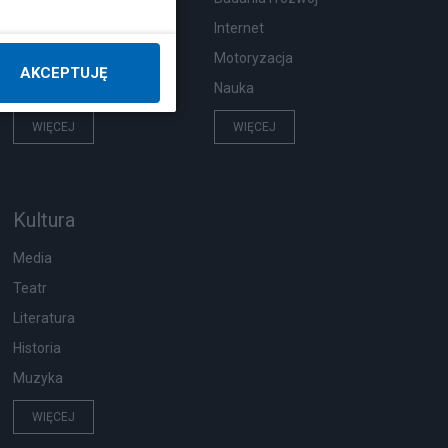
Hobby
Internet
Pogoda
Motoryzacja
AKCEPTUJĘ
Zwierzęta
Nauka
WIĘCEJ
WIĘCEJ
Kultura
Media
Teatr
Literatura
Historia
Muzyka
WIĘCEJ