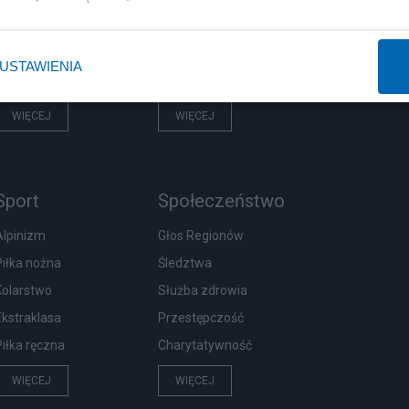
NATO
Inwestycje
KO
Biznes
USTAWIENIA
Imigranci
Podatki
WIĘCEJ
WIĘCEJ
Sport
Społeczeństwo
Alpinizm
Głos Regionów
Piłka nożna
Śledztwa
Kolarstwo
Służba zdrowia
Ekstraklasa
Przestępczość
Piłka ręczna
Charytatywność
WIĘCEJ
WIĘCEJ