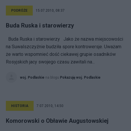
PODRÓŻE
15.07.2010, 08:37
Buda Ruska i starowierzy
Buda Ruska i starowierzy Jako że nazwa miejscowości
na Suwalszczyźnie budziła spore kontrowersje. Uważam
że warto wspomnieć dość ciekawej grupie osadników
Rosyjskich jacy swojego czasu zawitali na...
woj. Podlaskie
na blogu
Pokazuję woj. Podlaskie
HISTORIA
7.07.2010, 14:50
Komorowski o Obławie Augustowskiej