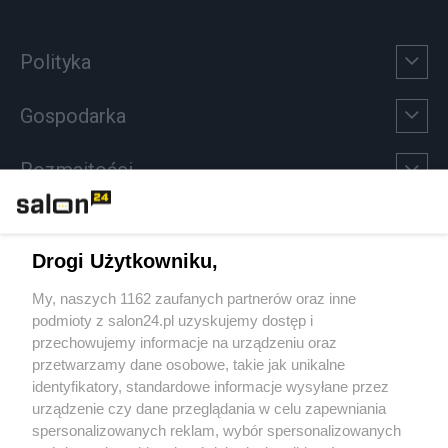
Polityka
Gospodarka
Rozmaitości
Technologie
Drogi Użytkowniku,
Sport
My, naszych 1162 zaufanych partnerów oraz inne
podmioty z salon24.pl uzyskujemy dostęp i
Społeczeństwo
przechowujemy informacje na urządzeniu oraz
przetwarzamy dane osobowe, takie jak unikalne
Kultura
identyfikatory, standardowe informacje wysyłane przez
urządzenie czy dane przeglądania w celu zapewniania
spersonalizowanych reklam, wybór spersonalizowanych