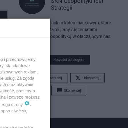
SKN Geopolityki Idei
Strategii
Jesteśmy studenckim kołem naukowym, które
działa na SGH. Zajmujemy się tematami
związanymi z geopolityką w otaczającym nas
świecie.
ęp i przechowujemy
Nowości od blogera
ory, standardowe
alizowanych reklam,
ie usług. Za zgodą
Udostępnij
Udostępnij
ych oraz aktywnie
watność, prosimy o
Skomentuj
wolna i zawsze możesz
m rogu strony
.
sprzeciwić się
 naszych serwisów