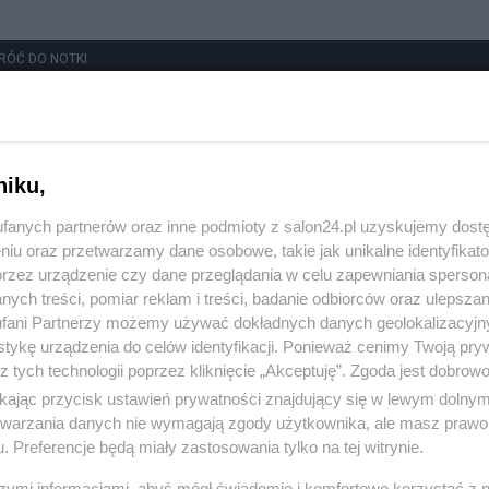
RÓĆ DO NOTKI
niku,
fanych partnerów oraz inne podmioty z salon24.pl uzyskujemy dost
niu oraz przetwarzamy dane osobowe, takie jak unikalne identyfikat
przez urządzenie czy dane przeglądania w celu zapewniania sperson
ych treści, pomiar reklam i treści, badanie odbiorców oraz ulepszan
fani Partnerzy możemy używać dokładnych danych geolokalizacyjn
tykę urządzenia do celów identyfikacji. Ponieważ cenimy Twoją pry
z tych technologii poprzez kliknięcie „Akceptuję”. Zgoda jest dobro
ikając przycisk ustawień prywatności znajdujący się w lewym dolny
etwarzania danych nie wymagają zgody użytkownika, ale masz prawo 
. Preferencje będą miały zastosowania tylko na tej witrynie.
szymi informacjami, abyś mógł świadomie i komfortowo korzystać z