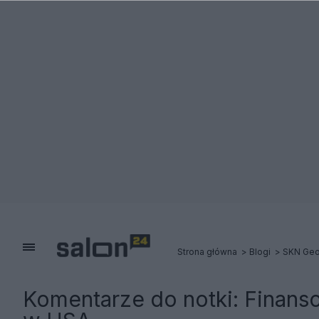
Strona główna
Blogi
SKN Geop
Komentarze do notki:
Finans