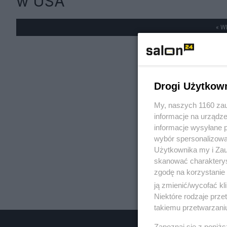
w USA
« W
Drogi Użytkow
My, naszych 1160 zau
informacje na urządze
informacje wysyłane 
wybór spersonalizowan
Użytkownika my i Zau
skanować charakterys
zgodę na korzystanie 
ją zmienić/wycofać kl
Niektóre rodzaje prz
takiemu przetwarzaniu
Zapoznaj się z poniż