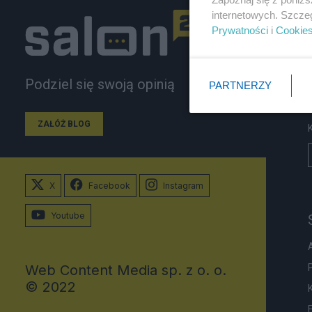
internetowych. Szcze
Prywatności
i
Cookie
Podziel się swoją opinią
PARTNERZY
ZAŁÓŻ BLOG
X
Facebook
Instagram
Youtube
Web Content Media sp. z o. o.
© 2022