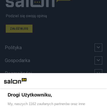
Podziel się swoją opinią
ZAŁÓŻ BLOG
Polityka
Gospodarka
Rozmaitości
Technologie
Drogi Użytkowniku,
Sport
My, naszych 1162 zaufanych partnerów oraz inne