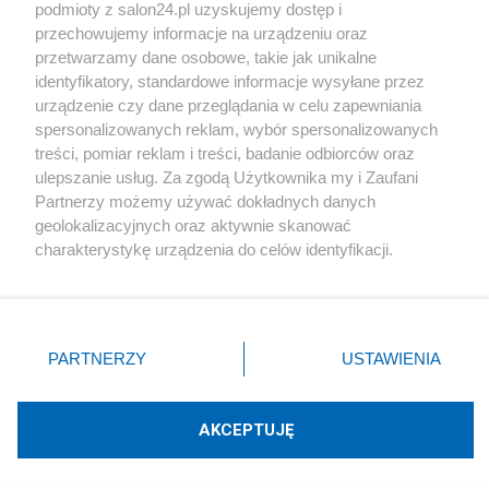
podmioty z salon24.pl uzyskujemy dostęp i
Społeczeństwo
przechowujemy informacje na urządzeniu oraz
przetwarzamy dane osobowe, takie jak unikalne
Kultura
identyfikatory, standardowe informacje wysyłane przez
urządzenie czy dane przeglądania w celu zapewniania
spersonalizowanych reklam, wybór spersonalizowanych
treści, pomiar reklam i treści, badanie odbiorców oraz
ulepszanie usług. Za zgodą Użytkownika my i Zaufani
X
Facebook
Instagram
Youtube
Partnerzy możemy używać dokładnych danych
geolokalizacyjnych oraz aktywnie skanować
charakterystykę urządzenia do celów identyfikacji.
Web Content Media sp. z o. o. © 2022
Ponieważ cenimy Twoją prywatność, prosimy o zgodę na
korzystanie z tych technologii poprzez kliknięcie
„Akceptuję”. Zgoda jest dobrowolna i zawsze możesz ją
Pomoc
O nas
Praca
Reklama
Kontakt
zmienić/wycofać klikając przycisk ustawień prywatności
PARTNERZY
USTAWIENIA
znajdujący się w lewym dolnym rogu strony
. Niektóre
rodzaje przetwarzania danych nie wymagają zgody
użytkownika, ale masz prawo sprzeciwić się takiemu
AKCEPTUJĘ
przetwarzaniu. Preferencje będą miały zastosowania tylko
Technologię dostarcza:
W3media.pl
na tej witrynie.