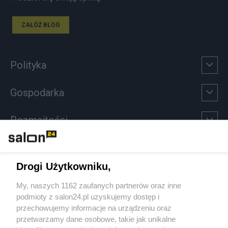
ZAŁÓŻ BLOG
Polityka
Gospodarka
Rozmaitości
Technologie
Drogi Użytkowniku,
Sport
My, naszych 1162 zaufanych partnerów oraz inne
podmioty z salon24.pl uzyskujemy dostęp i
Społeczeństwo
przechowujemy informacje na urządzeniu oraz
przetwarzamy dane osobowe, takie jak unikalne