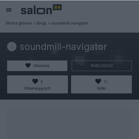
Strona główna
Blogi
soundmill-navigator
soundmill-navigator
Obserwuj
WIADOMOŚĆ
0
11
Obserwujących
Notki