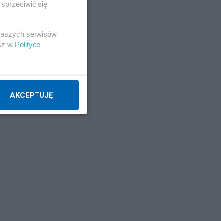
sprzeciwić się
 naszych serwisów
esz w
Polityce
AKCEPTUJĘ