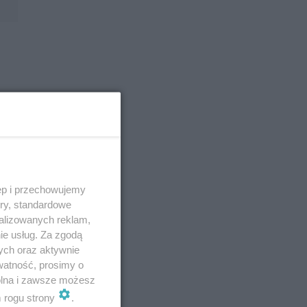
ęp i przechowujemy
ory, standardowe
alizowanych reklam,
ie usług. Za zgodą
ych oraz aktywnie
watność, prosimy o
wolna i zawsze możesz
m rogu strony
.