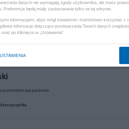
etwarzania danych nie wymagają zgody użytkownika, ale masz prawo 
. Preferencje będą miały zastosowania tylko na tej witrynie.
szymi informacjami, abyś mógł świadomie i komfortowo korzystać z
gółowe informacje dotyczące przetwarzania Twoich danych znajdzi
s
oraz po kliknięciu w „Ustawienia”.
USTAWIENIA
ski
 juventutem ipsi paraveris
 Rzeczpospolitą