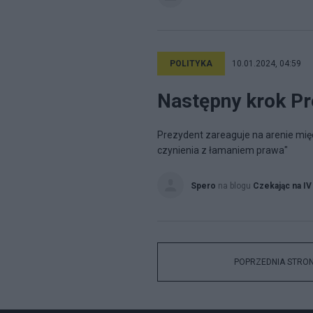
POLITYKA
10.01.2024, 04:59
Następny krok Pr
Prezydent zareaguje na arenie mię
czynienia z łamaniem prawa"
Spero
na blogu
Czekając na IV
POPRZEDNIA STRO