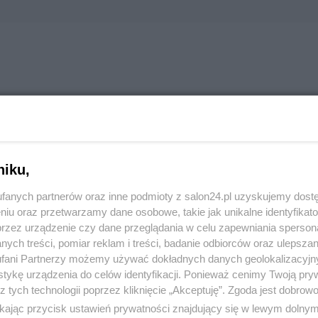
owa na rok 2024
 Rzeczpospolitą
niku,
fanych partnerów oraz inne podmioty z salon24.pl uzyskujemy dost
niu oraz przetwarzamy dane osobowe, takie jak unikalne identyfikat
przez urządzenie czy dane przeglądania w celu zapewniania sperson
ych treści, pomiar reklam i treści, badanie odbiorców oraz ulepszan
fani Partnerzy możemy używać dokładnych danych geolokalizacyjn
tykę urządzenia do celów identyfikacji. Ponieważ cenimy Twoją pry
z tych technologii poprzez kliknięcie „Akceptuję”. Zgoda jest dobro
ikając przycisk ustawień prywatności znajdujący się w lewym dolny