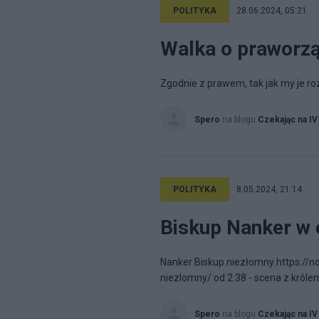
POLITYKA
28.06.2024, 05:21
Walka o praworz
Zgodnie z prawem, tak jak my je 
Spero
na blogu
Czekając na IV
POLITYKA
8.05.2024, 21:14
Biskup Nanker w 
Nanker Biskup niezłomny https://n
niezlomny/ od 2:38 - scena z król
Spero
na blogu
Czekając na IV