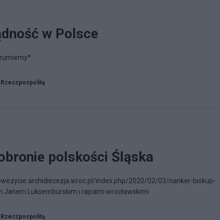
ądność w Polsce
rozumiemy*
 Rzeczpospolitą
obronie polskości Śląska
owezycie.archidiecezja.wroc.pl/index.php/2020/02/03/nanker-biskup-
em Janem Luksemburskim i rajcami wrocławskimi
 Rzeczpospolitą