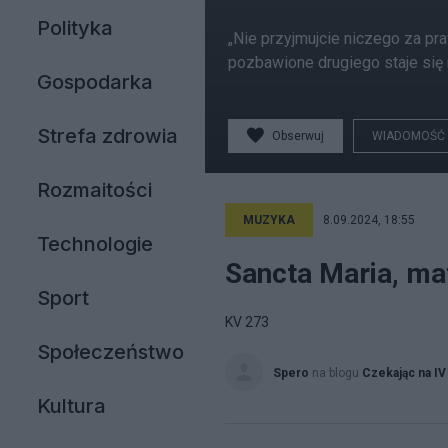
Polityka
„Nie przyjmujcie niczego za pr
pozbawione drugiego staje się
Gospodarka
Strefa zdrowia
Obserwuj
WIADOMOŚĆ
Rozmaitości
MUZYKA
8.09.2024, 18:55
Technologie
Sancta Maria, ma
Sport
KV 273
Społeczeństwo
Spero
na blogu
Czekając na IV
Kultura