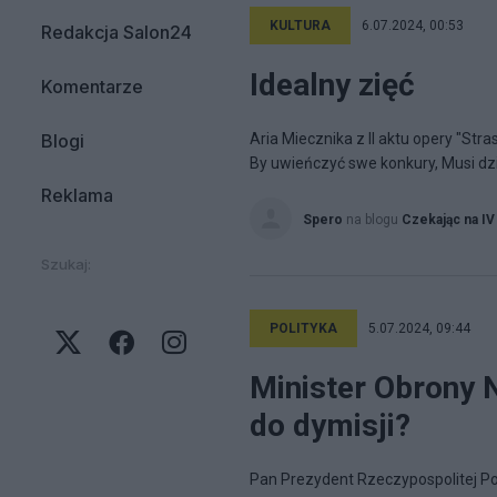
KULTURA
6.07.2024, 00:53
Redakcja Salon24
Idealny zięć
Komentarze
Blogi
Aria Miecznika z II aktu opery "Str
By uwieńczyć swe konkury, Musi dzi
Reklama
Spero
na blogu
Czekając na IV
Szukaj:
POLITYKA
5.07.2024, 09:44
Minister Obrony 
do dymisji?
Pan Prezydent Rzeczypospolitej P