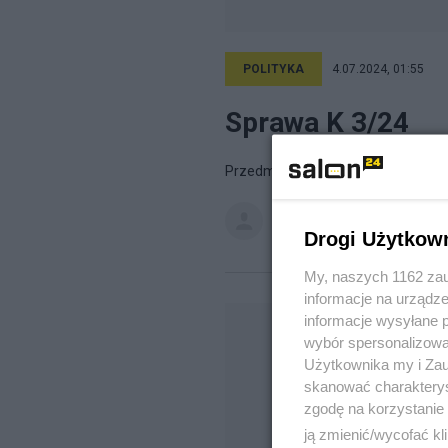
POLITYKA
4.07.2024, 01:55
Sprawa K 3/24
Przedmiot sprawy: Ustawa budżet
Spero
na blogu
Czekając na IV
Drogi Użytkow
My, naszych 1162 zau
informacje na urządze
informacje wysyłane 
wybór spersonalizowan
Użytkownika my i Zau
skanować charakterys
zgodę na korzystanie 
ją zmienić/wycofać kl