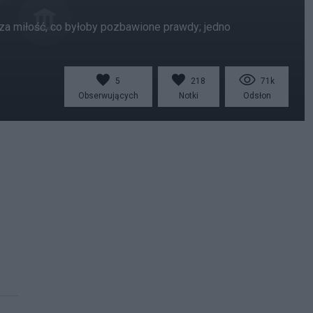
 za miłość, co byłoby pozbawione prawdy; jedno
5
218
71k
Obserwujących
Notki
Odsłon