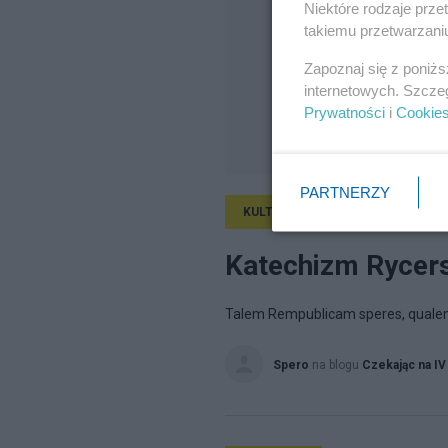
Niektóre rodzaje prz
takiemu przetwarzaniu
Zapoznaj się z poniż
internetowych. Szcze
Prywatności
i
Cookie
PARTNERZY
KULTURA
29.06.2024, 07:06
Katechizm Rycer
Talem Rempublicam speres, qualem
Spero
na blogu
Czekając na IV