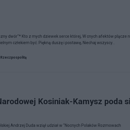
aszny dwór"* Kto z mych dziewek serce której, W cnych afektów plącze n
elnym człekiem być. Piękną duszę i postawę, Niechaj wszyscy...
 Rzeczpospolitą
Narodowej Kosiniak-Kamysz poda s
olskiej Andrzej Duda wziął udział w "Nocnych Polaków Rozmowach