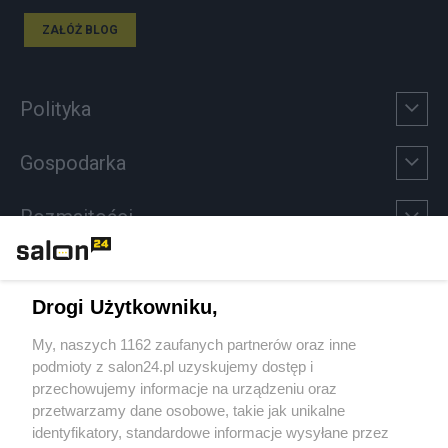
ZAŁÓŻ BLOG
Polityka
Gospodarka
Rozmaitości
Technologie
Drogi Użytkowniku,
Sport
My, naszych 1162 zaufanych partnerów oraz inne
podmioty z salon24.pl uzyskujemy dostęp i
Społeczeństwo
przechowujemy informacje na urządzeniu oraz
przetwarzamy dane osobowe, takie jak unikalne
Kultura
identyfikatory, standardowe informacje wysyłane przez