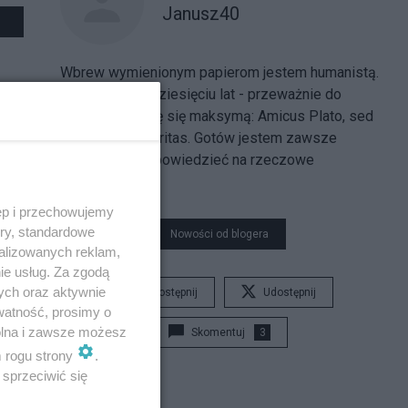
Janusz40
Wbrew wymienionym papierom jestem humanistą.
Piszę od kilkudziesięciu lat - przeważnie do
szuflady. Kieruję się maksymą: Amicus Plato, sed
magis amica veritas. Gotów jestem zawsze
wysłuchać i odpowiedzieć na rzeczowe
argumenty.
ęp i przechowujemy
ory, standardowe
Nowości od blogera
alizowanych reklam,
ie usług. Za zgodą
ych oraz aktywnie
Udostępnij
Udostępnij
watność, prosimy o
wolna i zawsze możesz
Skomentuj
3
m rogu strony
.
sprzeciwić się