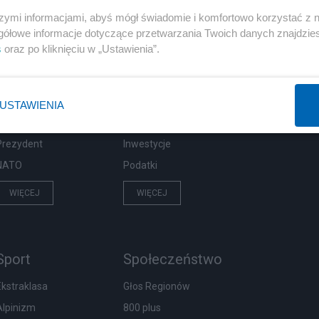
szymi informacjami, abyś mógł świadomie i komfortowo korzystać z
gółowe informacje dotyczące przetwarzania Twoich danych znajdzi
s
oraz po kliknięciu w „Ustawienia”.
Polityka
Gospodarka
Rosja
Biznes
PiS
Pieniądze
USTAWIENIA
Rząd
Centralny Port Komunikacyjny
Prezydent
Inwestycje
NATO
Podatki
WIĘCEJ
WIĘCEJ
Sport
Społeczeństwo
Ekstraklasa
Głos Regionów
Alpinizm
800 plus