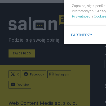
Zapoznaj się z poniż
internetowych. Szcze
Prywatności
i
Cookie
PARTNERZY
Podziel się swoją opinią
ZAŁÓŻ BLOG
X
Facebook
Instagram
Youtube
Web Content Media sp. z o. o.