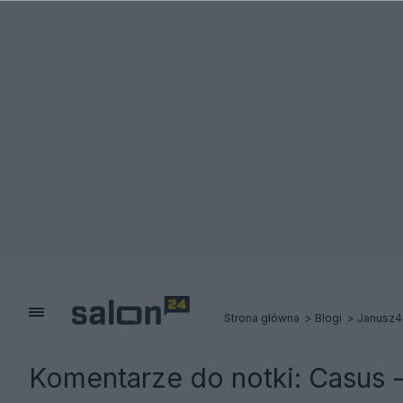
Strona główna
Blogi
Janusz4
Komentarze do notki:
Casus -