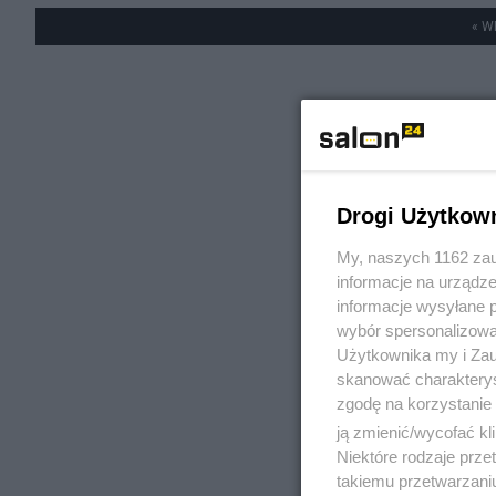
« W
Drogi Użytkow
My, naszych 1162 zau
informacje na urządze
informacje wysyłane 
wybór spersonalizowan
Użytkownika my i Zau
skanować charakterys
zgodę na korzystanie 
ją zmienić/wycofać kl
Niektóre rodzaje prz
takiemu przetwarzaniu