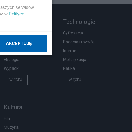
 naszych serwisów
esz w
Polityce
Rozmaitości
Technologie
Zdrowie
Cyfryzacja
Podróże
Badania i rozwój
AKCEPTUJĘ
Pogoda
Internet
Ekologia
Motoryzacja
Wypadki
Nauka
WIĘCEJ
WIĘCEJ
Kultura
Film
Muzyka