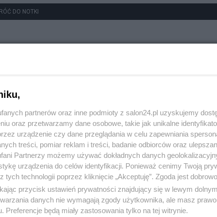
RÓĆ DO NOTKI
niku,
fanych partnerów oraz inne podmioty z salon24.pl uzyskujemy dost
niu oraz przetwarzamy dane osobowe, takie jak unikalne identyfikat
przez urządzenie czy dane przeglądania w celu zapewniania sperson
ych treści, pomiar reklam i treści, badanie odbiorców oraz ulepszan
fani Partnerzy możemy używać dokładnych danych geolokalizacyjn
tykę urządzenia do celów identyfikacji. Ponieważ cenimy Twoją pry
z tych technologii poprzez kliknięcie „Akceptuję”. Zgoda jest dobro
ikając przycisk ustawień prywatności znajdujący się w lewym dolny
etwarzania danych nie wymagają zgody użytkownika, ale masz prawo 
. Preferencje będą miały zastosowania tylko na tej witrynie.