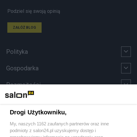
Podziel się swoją opinią
ZAŁÓŻ BLOG
Polityka
Gospodarka
Rozmaitości
Technologie
Drogi Użytkowniku,
Sport
My, naszych 1162 zaufanych partnerów oraz inne
podmioty z salon24.pl uzyskujemy dostęp i
Społeczeństwo