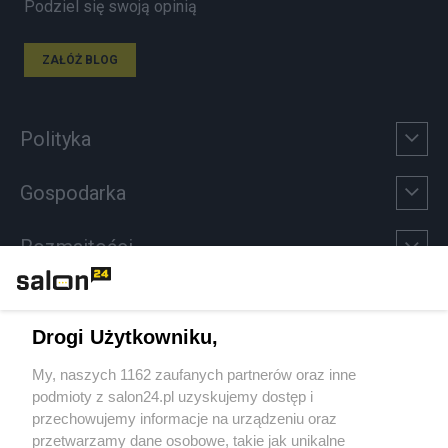
Podziel się swoją opinią
ZAŁÓŻ BLOG
Polityka
Gospodarka
Rozmaitości
Technologie
Drogi Użytkowniku,
Sport
My, naszych 1162 zaufanych partnerów oraz inne
podmioty z salon24.pl uzyskujemy dostęp i
Społeczeństwo
przechowujemy informacje na urządzeniu oraz
przetwarzamy dane osobowe, takie jak unikalne