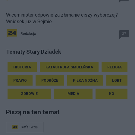
Wiceminister odpowie za złamanie ciszy wyborczej?
Wniosek już w Sejmie
Redakcja
37
Tematy Stary Dziadek
HISTORIA
KATASTROFA SMOLEŃSKA
RELIGIA
PRAWO
PODRÓŻE
PIŁKA NOŻNA
LGBT
ZDROWIE
MEDIA
KO
Piszą na ten temat
Rafał Woś