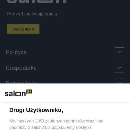
Podziel się swoją opinią
ZAŁÓŻ BLOG
Polityka
Gospodarka
Rozmaitości
Technologie
Drogi Użytkowniku,
Sport
My, naszych 1160 zaufanych partnerów oraz inne
podmioty z salon24.pl uzyskujemy dostęp i