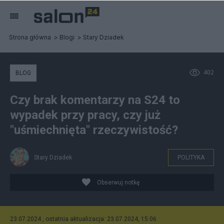
Strona główna
Blogi
Stary Dziadek
402
BLOG
Czy brak komentarzy na S24 to
wypadek przy pracy, czy już
"uśmiechnięta" rzeczywistość?
Stary Dziadek
POLITYKA
Obserwuj notkę
23.07.2024 , ostatnia aktualizacja: 23.07.2024, 15:06