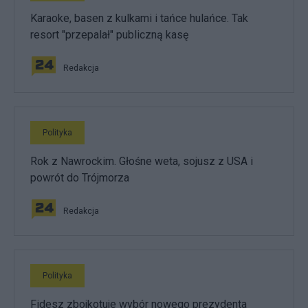
Karaoke, basen z kulkami i tańce hulańce. Tak
resort "przepalał" publiczną kasę
Redakcja
Polityka
Rok z Nawrockim. Głośne weta, sojusz z USA i
powrót do Trójmorza
Redakcja
Polityka
Fidesz zbojkotuje wybór nowego prezydenta