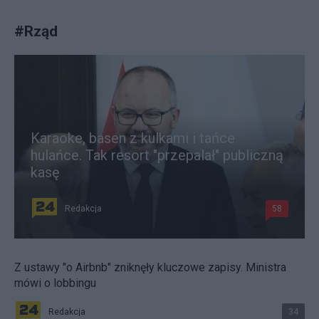
#
Rząd
Karaoke, basen z kulkami i tańce
hulańce. Tak resort "przepalał" publiczną
kasę
Redakcja
58
Z ustawy "o Airbnb" zniknęły kluczowe zapisy. Ministra
mówi o lobbingu
Redakcja
34