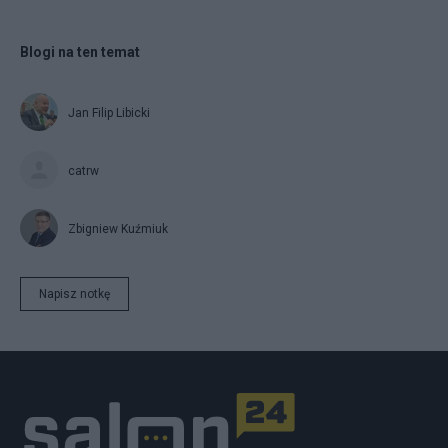
Blogi na ten temat
Jan Filip Libicki
catrw
Zbigniew Kuźmiuk
Napisz notkę