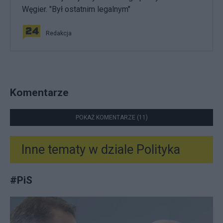
Węgier. "Był ostatnim legalnym"
Redakcja
Komentarze
POKAŻ KOMENTARZE (11)
Inne tematy w dziale
Polityka
#
PiS