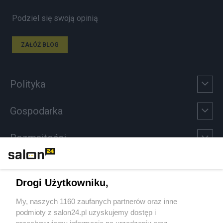
Podziel się swoją opinią
ZAŁÓŻ BLOG
Polityka
Gospodarka
Rozmaitości
Technologie
Drogi Użytkowniku,
Sport
My, naszych 1160 zaufanych partnerów oraz inne
podmioty z salon24.pl uzyskujemy dostęp i
Społeczeństwo