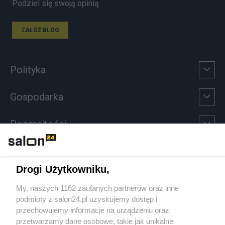
Podziel się swoją opinią
ZAŁÓŻ BLOG
Polityka
Gospodarka
Rozmaitości
Technologie
Drogi Użytkowniku,
Sport
My, naszych 1162 zaufanych partnerów oraz inne
podmioty z salon24.pl uzyskujemy dostęp i
Społeczeństwo
przechowujemy informacje na urządzeniu oraz
przetwarzamy dane osobowe, takie jak unikalne