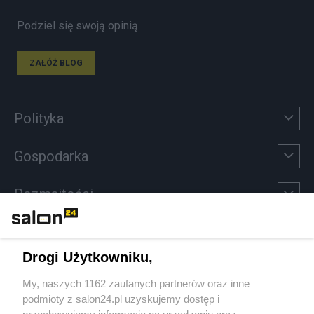
Podziel się swoją opinią
ZAŁÓŻ BLOG
Polityka
Gospodarka
Rozmaitości
Technologie
Drogi Użytkowniku,
Sport
My, naszych 1162 zaufanych partnerów oraz inne
podmioty z salon24.pl uzyskujemy dostęp i
Społeczeństwo