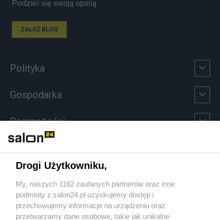
Podziel się swoją opinią
ZAŁÓŻ BLOG
Polityka
Gospodarka
Rozmaitości
Technologie
Drogi Użytkowniku,
Sport
My, naszych 1162 zaufanych partnerów oraz inne
podmioty z salon24.pl uzyskujemy dostęp i
Społeczeństwo
przechowujemy informacje na urządzeniu oraz
przetwarzamy dane osobowe, takie jak unikalne