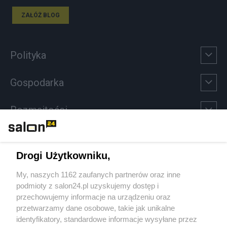
ZAŁÓŻ BLOG
Polityka
Gospodarka
Rozmaitości
Technologie
Drogi Użytkowniku,
Sport
My, naszych 1162 zaufanych partnerów oraz inne
podmioty z salon24.pl uzyskujemy dostęp i
Społeczeństwo
przechowujemy informacje na urządzeniu oraz
przetwarzamy dane osobowe, takie jak unikalne
Kultura
identyfikatory, standardowe informacje wysyłane przez