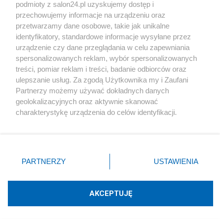
podmioty z salon24.pl uzyskujemy dostęp i
Społeczeństwo
przechowujemy informacje na urządzeniu oraz
przetwarzamy dane osobowe, takie jak unikalne
Kultura
identyfikatory, standardowe informacje wysyłane przez
urządzenie czy dane przeglądania w celu zapewniania
spersonalizowanych reklam, wybór spersonalizowanych
treści, pomiar reklam i treści, badanie odbiorców oraz
ulepszanie usług. Za zgodą Użytkownika my i Zaufani
X
Facebook
Instagram
Youtube
Partnerzy możemy używać dokładnych danych
geolokalizacyjnych oraz aktywnie skanować
charakterystykę urządzenia do celów identyfikacji.
Web Content Media sp. z o. o. © 2022
Ponieważ cenimy Twoją prywatność, prosimy o zgodę na
korzystanie z tych technologii poprzez kliknięcie
„Akceptuję”. Zgoda jest dobrowolna i zawsze możesz ją
Pomoc
O nas
Praca
Reklama
Kontakt
zmienić/wycofać klikając przycisk ustawień prywatności
PARTNERZY
USTAWIENIA
znajdujący się w lewym dolnym rogu strony
. Niektóre
rodzaje przetwarzania danych nie wymagają zgody
użytkownika, ale masz prawo sprzeciwić się takiemu
AKCEPTUJĘ
przetwarzaniu. Preferencje będą miały zastosowania tylko
Technologię dostarcza:
W3media.pl
na tej witrynie.