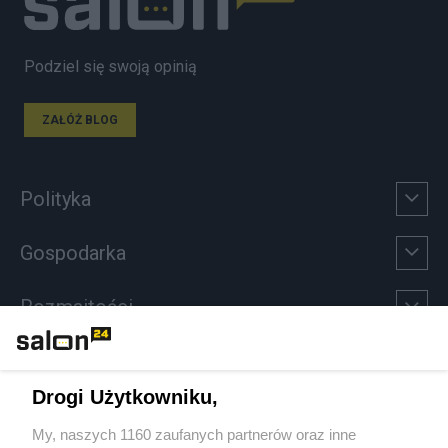
Podziel się swoją opinią
ZAŁÓŻ BLOG
Polityka
Gospodarka
Rozmaitości
Technologie
Drogi Użytkowniku,
Sport
My, naszych 1160 zaufanych partnerów oraz inne