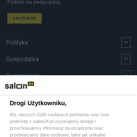
Podziel się swoją opinią
ZAŁÓŻ BLOG
Polityka
Gospodarka
Rozmaitości
Technologie
Drogi Użytkowniku,
Sport
My, naszych 1160 zaufanych partnerów oraz inne
podmioty z salon24.pl uzyskujemy dostęp i
Społeczeństwo
przechowujemy informacje na urządzeniu oraz
przetwarzamy dane osobowe, takie jak unikalne