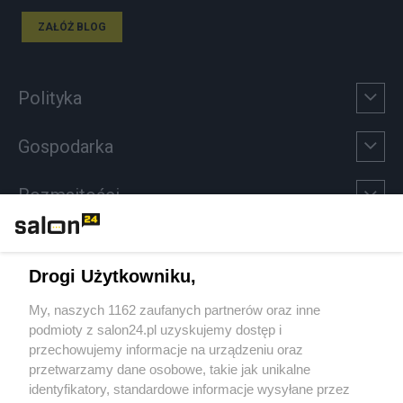
ZAŁÓŻ BLOG
Polityka
Gospodarka
Rozmaitości
Technologie
Drogi Użytkowniku,
Sport
My, naszych 1162 zaufanych partnerów oraz inne
podmioty z salon24.pl uzyskujemy dostęp i
Społeczeństwo
przechowujemy informacje na urządzeniu oraz
przetwarzamy dane osobowe, takie jak unikalne
Kultura
identyfikatory, standardowe informacje wysyłane przez