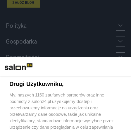
ZAŁÓŻ BLOG
Polityka
Gospodarka
Rozmaitości
Technologie
Drogi Użytkowniku,
Sport
My, naszych 1160 zaufanych partnerów oraz inne
podmioty z salon24.pl uzyskujemy dostęp i
Społeczeństwo
przechowujemy informacje na urządzeniu oraz
przetwarzamy dane osobowe, takie jak unikalne
Kultura
identyfikatory, standardowe informacje wysyłane przez
urządzenie czy dane przeglądania w celu zapewniania