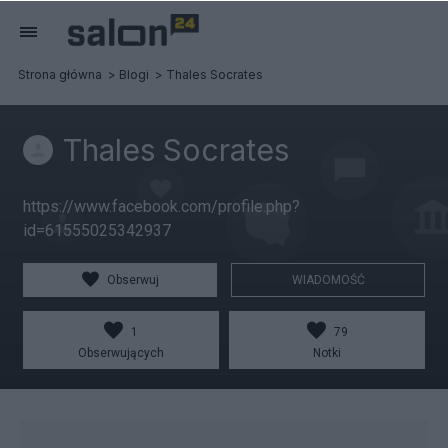
Strona główna
Blogi
Thales Socrates
Thales Socrates
https://www.facebook.com/profile.php?
id=61555025342937
Obserwuj
WIADOMOŚĆ
1
79
Obserwujących
Notki