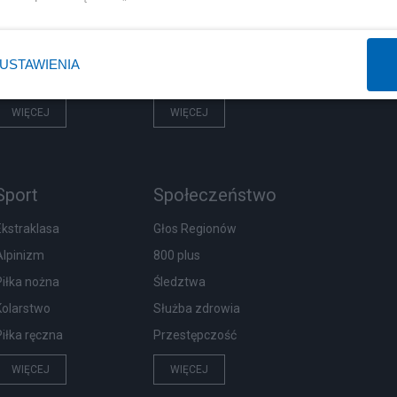
Rząd
Centralny Port Komunikacyjny
Prezydent
Inwestycje
USTAWIENIA
NATO
Podatki
WIĘCEJ
WIĘCEJ
Sport
Społeczeństwo
Ekstraklasa
Głos Regionów
Alpinizm
800 plus
Piłka nożna
Śledztwa
Kolarstwo
Służba zdrowia
Piłka ręczna
Przestępczość
WIĘCEJ
WIĘCEJ