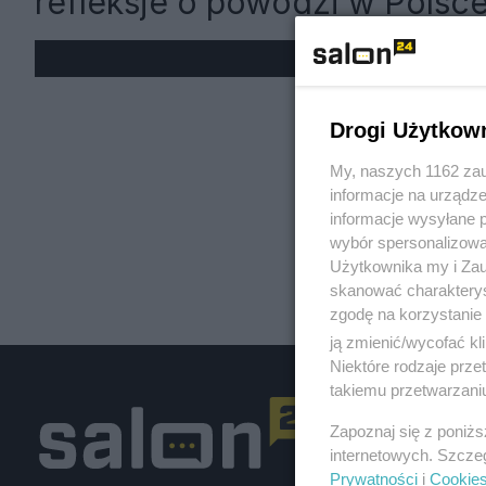
refleksje o powodzi w Polsc
« W
Drogi Użytkow
My, naszych 1162 zau
informacje na urządze
informacje wysyłane 
wybór spersonalizowan
Użytkownika my i Zau
skanować charakterys
zgodę na korzystanie 
ją zmienić/wycofać kl
Niektóre rodzaje prz
takiemu przetwarzaniu
Zapoznaj się z poniż
internetowych. Szcze
Prywatności
i
Cookie