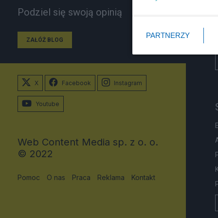
Podziel się swoją opinią
PARTNERZY
ZAŁÓŻ BLOG
X
Facebook
Instagram
Youtube
Web Content Media sp. z o. o.
© 2022
Pomoc
O nas
Praca
Reklama
Kontakt