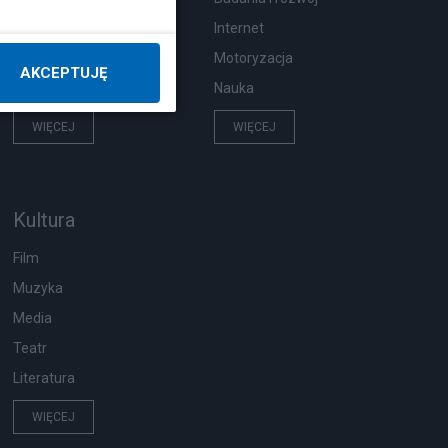
Pogoda
Internet
Ekologia
Motoryzacja
AKCEPTUJĘ
Wypadki
Nauka
WIĘCEJ
WIĘCEJ
Kultura
Film
Muzyka
Media
Teatr
Literatura
WIĘCEJ