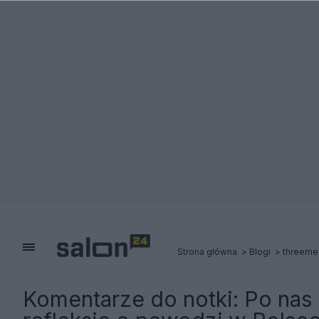
Strona główna
Blogi
threem
Komentarze do notki:
Po nas 