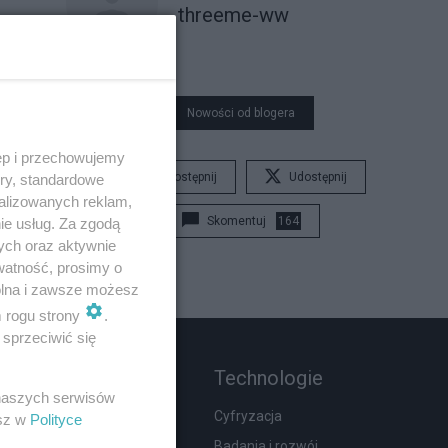
threeme-ww
Nowości od blogera
ęp i przechowujemy
Udostępnij
Udostępnij
ory, standardowe
alizowanych reklam,
Skomentuj
164
ie usług. Za zgodą
ych oraz aktywnie
watność, prosimy o
wolna i zawsze możesz
m rogu strony
.
sprzeciwić się
Rozmaitości
Technologie
 naszych serwisów
Zdrowie
Cyfryzacja
esz w
Polityce
Podróże
Badania i rozwój