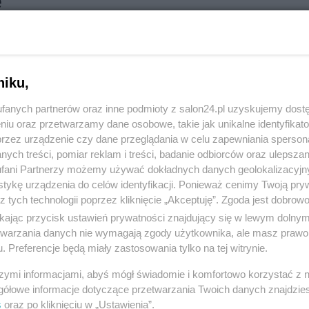
e
RÓĆ DO NOTKI
niku,
fanych partnerów oraz inne podmioty z salon24.pl uzyskujemy dost
niu oraz przetwarzamy dane osobowe, takie jak unikalne identyfikat
przez urządzenie czy dane przeglądania w celu zapewniania sperson
ych treści, pomiar reklam i treści, badanie odbiorców oraz ulepszan
fani Partnerzy możemy używać dokładnych danych geolokalizacyjn
tykę urządzenia do celów identyfikacji. Ponieważ cenimy Twoją pry
z tych technologii poprzez kliknięcie „Akceptuję”. Zgoda jest dobro
ikając przycisk ustawień prywatności znajdujący się w lewym dolny
etwarzania danych nie wymagają zgody użytkownika, ale masz prawo 
. Preferencje będą miały zastosowania tylko na tej witrynie.
Polityka
Gospodarka
szymi informacjami, abyś mógł świadomie i komfortowo korzystać z
Rosja
Biznes
gółowe informacje dotyczące przetwarzania Twoich danych znajdzi
s
oraz po kliknięciu w „Ustawienia”.
PiS
Pieniądze